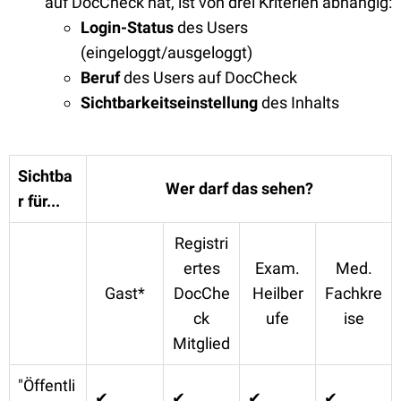
auf DocCheck hat, ist von drei Kriterien abhängig:
Login-Status
des Users
(eingeloggt/ausgeloggt)
Beruf
des Users auf DocCheck
Sichtbarkeitseinstellung
des Inhalts
Sichtba
Wer darf das sehen?
r für...
Registri
ertes
Exam.
Med.
Gast*
DocChe
Heilber
Fachkre
ck
ufe
ise
Mitglied
"Öffentli
✔
✔
✔
✔