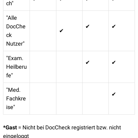
ch"
"Alle
DocChe
✔
✔
✔
ck
Nutzer"
"Exam.
✔
✔
Heilberu
fe"
"Med.
✔
Fachkre
ise"
*Gast
= Nicht bei DocCheck registriert bzw. nicht
eingeloggt