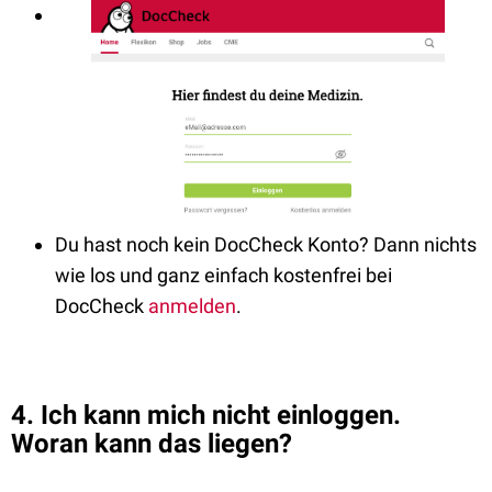
Du hast noch kein DocCheck Konto? Dann nichts
wie los und ganz einfach kostenfrei bei
DocCheck
anmelden
.
4. Ich kann mich nicht einloggen.
Woran kann das liegen?