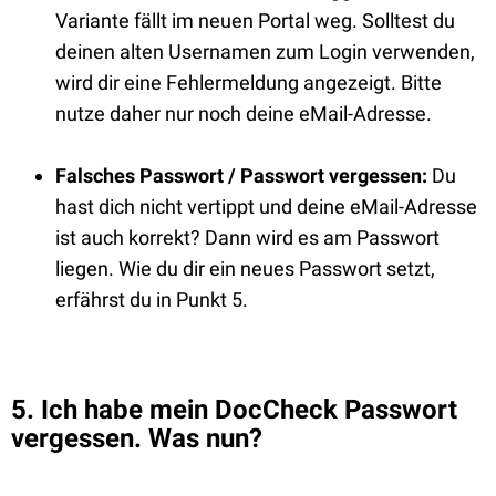
Variante fällt im neuen Portal weg. Solltest du
deinen alten Usernamen zum Login verwenden,
wird dir eine Fehlermeldung angezeigt. Bitte
nutze daher nur noch deine eMail-Adresse.
Falsches Passwort / Passwort vergessen:
Du
hast dich nicht vertippt und deine eMail-Adresse
ist auch korrekt? Dann wird es am Passwort
liegen. Wie du dir ein neues Passwort setzt,
erfährst du in Punkt 5.
5. Ich habe mein DocCheck Passwort
vergessen. Was nun?