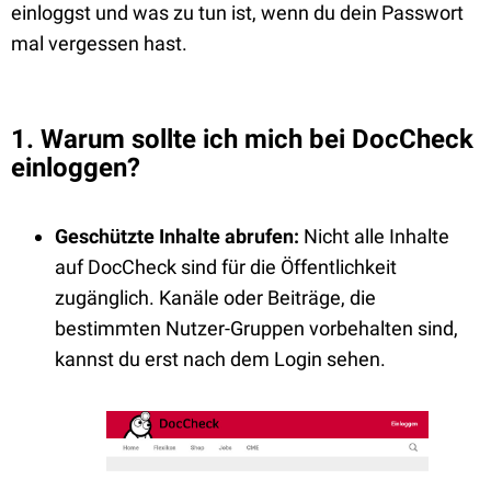
einloggst und was zu tun ist, wenn du dein Passwort
mal vergessen hast.
1. Warum sollte ich mich bei DocCheck
einloggen?
G
eschützte Inhalte abrufen:
Nicht alle Inhalte
auf DocCheck sind für die Öffentlichkeit
zugänglich. Kanäle oder Beiträge, die
bestimmten Nutzer-Gruppen vorbehalten sind,
kannst du erst nach dem Login sehen.