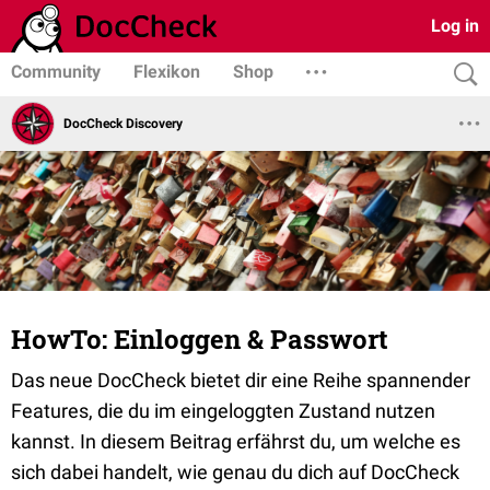
Log in
Community
Flexikon
Shop
DocCheck Discovery
HowTo: Einloggen & Passwort
Das neue DocCheck bietet dir eine Reihe spannender
Features, die du im eingeloggten Zustand nutzen
kannst. In diesem Beitrag erfährst du, um welche es
sich dabei handelt, wie genau du dich auf DocCheck