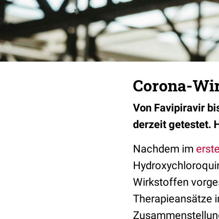
Corona-Wirk
Von Favipiravir b
derzeit getestet. 
Nachdem im
erst
Hydroxychloroquin
Wirkstoffen vorges
Therapieansätze
Zusammenstellun