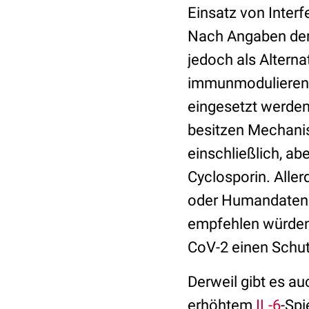
Einsatz von Inter
Nach Angaben der 
jedoch als Altern
immunmodulierende 
eingesetzt werden,
besitzen Mechani
einschließlich, abe
Cyclosporin. Aller
oder Humandaten v
empfehlen würden.
CoV-2 einen Schutz
Derweil gibt es a
erhöhtem
IL-6
-Spi