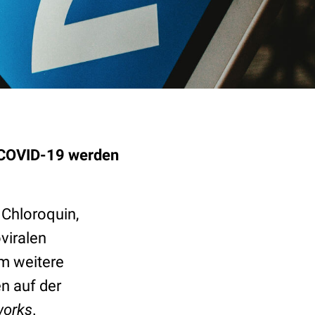
i COVID-19 werden
 Chloroquin,
viralen
um weitere
n auf der
orks
.