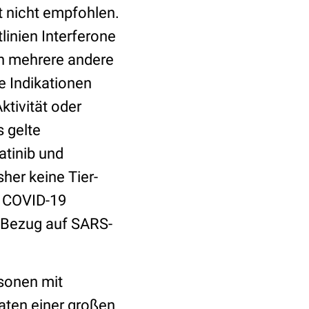
t nicht empfohlen.
inien Interferone
ch mehrere andere
e Indikationen
ktivität oder
 gelte
satinib und
her keine Tier-
r COVID-19
 Bezug auf SARS-
rsonen mit
Daten einer großen