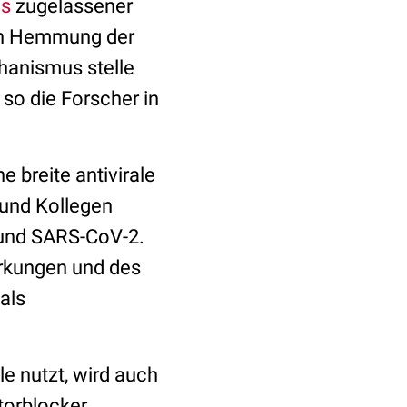
is
zugelassener
urch Hemmung der
hanismus stelle
 so die Forscher in
e breite antivirale
 und Kollegen
S und SARS-CoV-2.
irkungen und des
als
lle nutzt, wird auch
torblocker