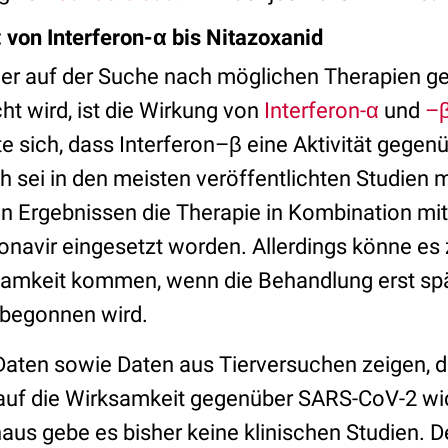
: von Interferon-α bis Nitazoxanid
der auf der Suche nach möglichen Therapien 
ht wird, ist die Wirkung von
Interferon-α
und
–
e sich, dass Interferon–β eine Aktivität gegen
 sei in den meisten veröffentlichten Studien m
n Ergebnissen die Therapie in Kombination mit
onavir eingesetzt worden. Allerdings könne es 
samkeit kommen, wenn die Behandlung erst sp
 begonnen wird.
o-Daten sowie Daten aus Tierversuchen zeigen, 
 auf die Wirksamkeit gegenüber SARS-CoV-2 wi
aus gebe es bisher keine klinischen Studien. D