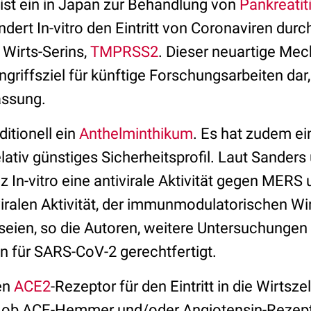
st ein in Japan zur Behandlung von
Pankreatit
indert In-vitro den Eintritt von Coronaviren d
 Wirts-Serins,
TMPRSS2
. Dieser neuartige Mec
ngriffsziel für künftige Forschungsarbeiten dar,
ssung.
ditionell ein
Anthelminthikum
. Es hat zudem ein
lativ günstiges Sicherheitsprofil. Laut Sanders
z In-vitro eine antivirale Aktivität gegen MER
viralen Aktivität, der immunmodulatorischen W
 seien, so die Autoren, weitere Untersuchungen 
 für SARS-CoV-2 gerechtfertigt.
en
ACE2
-Rezeptor für den Eintritt in die Wirtsze
t, ob ACE-Hemmer und/oder Angiotensin-Rezep