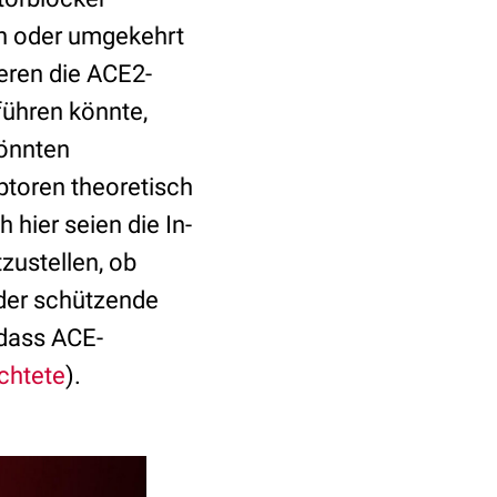
n oder umgekehrt
eren die ACE2-
führen könnte,
könnten
ptoren theoretisch
 hier seien die In-
zustellen, ob
oder schützende
dass ACE-
chtete
).