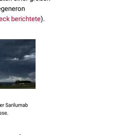
Regeneron
ck berichtete
).