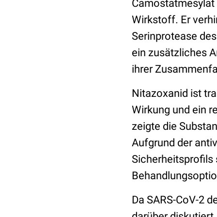
Camostatmesylat i
Wirkstoff. Er verh
Serinprotease des
ein zusätzliches A
ihrer Zusammenfa
Nitazoxanid ist tra
Wirkung und ein re
zeigte die Substan
Aufgrund der anti
Sicherheitsprofils
Behandlungsoption
Da SARS-CoV-2 d
darüber diskutier