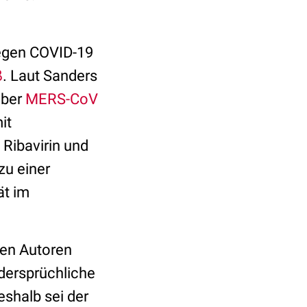
gegen COVID-19
β
. Laut Sanders
über
MERS-CoV
it
 Ribavirin und
zu einer
ät im
den Autoren
dersprüchliche
eshalb sei der