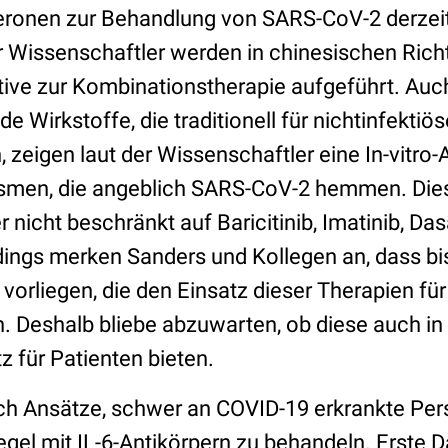
feronen zur Behandlung von SARS-CoV-2 derzei
Wissenschaftler werden in chinesischen Richtl
ative zur Kombinationstherapie aufgeführt. Au
Wirkstoffe, die traditionell für nichtinfektiös
 zeigen laut der Wissenschaftler eine In-vitro-A
smen, die angeblich SARS-CoV-2 hemmen. Dies
r nicht beschränkt auf Baricitinib, Imatinib, Da
dings merken Sanders und Kollegen an, dass bis
orliegen, die den Einsatz dieser Therapien fü
 Deshalb bliebe abzuwarten, ob diese auch in
 für Patienten bieten.
uch Ansätze, schwer an COVID-19 erkrankte Pe
egel mit IL-6-Antikörpern zu behandeln. Erste 