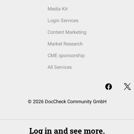
Media Kit
Login Services
Content Marketing
Market Research
CME sponsorship
All Services
© 2026 DocCheck Community GmbH
Log in and see more.