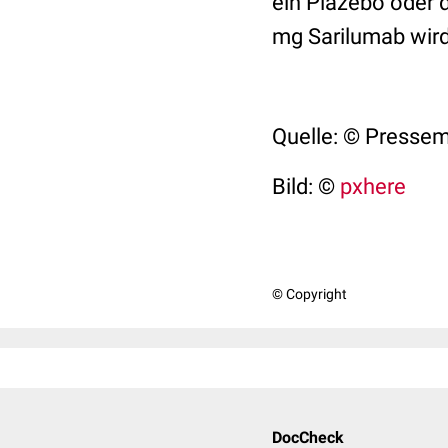
ein Plazebo oder 
mg Sarilumab wird 
Quelle: © Pressem
Bild: ©
pxhere
© Copyright
DocCheck