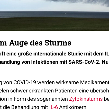
im Auge des Sturms
uft eine große internationale Studie mit dem I
andlung von Infektionen mit SARS-CoV-2. Nun
ng von COVID-19 werden wirksame Medikament
vielen schwer erkrankten Patienten eine übersc
ion in Form des sogenannten
Zytokinsturms
be
kt die Behandlung mit
IL-6
Antikörpern.