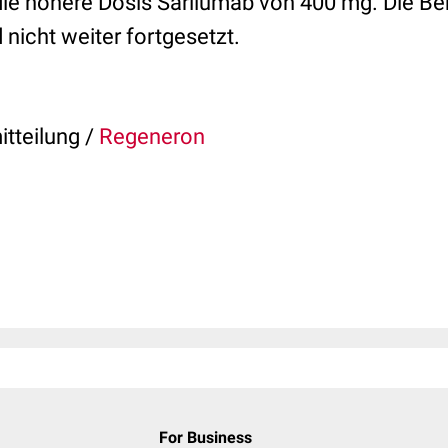
die höhere Dosis Sarilumab von 400 mg. Die B
nicht weiter fortgesetzt.
itteilung /
Regeneron
For Business