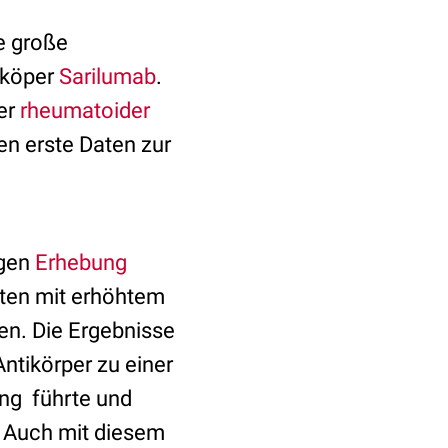
e große
tiköper
Sarilumab
.
rer
rheumatoider
en erste Daten zur
igen
Erhebung
nten mit erhöhtem
n. Die Ergebnisse
ntikörper zu einer
ng führte und
. Auch mit diesem