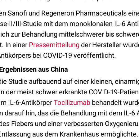
en Sanofi und Regeneron Pharmaceuticals ein
se-II/III-Studie mit dem monoklonalen IL-6 An
tlich zur Behandlung mittelschwerer bis schwe
. In einer
Pressemitteilung
der Hersteller wurd
ntikörpers bei COVID-19 veröffentlicht.
 Ergebnissen aus China
die Studie aufbauend auf einer kleinen, einarm
 in der meist schwer erkrankte COVID-19-Patie
em IL-6-Antikörper
Tocilizumab
behandelt wurde
 darauf hin, das die Behandlung mit dem IL-6 A
es Fiebers und einer verbesserten Oxygenieru
 Entlassung aus dem Krankenhaus ermöglichte