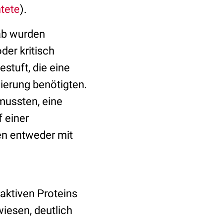
tete
).
mab wurden
er kritisch
stuft, die eine
erung benötigten.
 mussten, eine
 einer
en entweder mit
aktiven Proteins
iesen, deutlich