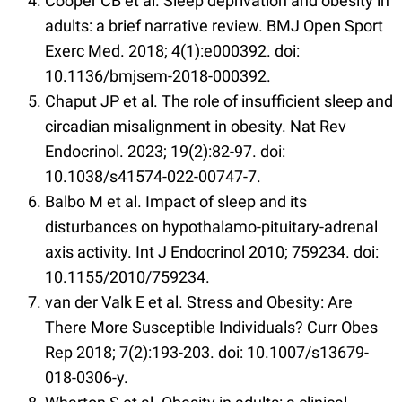
Cooper CB et al. Sleep deprivation and obesity in
adults: a brief narrative review. BMJ Open Sport
Exerc Med. 2018; 4(1):e000392. doi:
10.1136/bmjsem-2018-000392.
Chaput JP et al. The role of insufficient sleep and
circadian misalignment in obesity. Nat Rev
Endocrinol. 2023; 19(2):82-97. doi:
10.1038/s41574-022-00747-7.
Balbo M et al. Impact of sleep and its
disturbances on hypothalamo-pituitary-adrenal
axis activity. Int J Endocrinol 2010; 759234. doi:
10.1155/2010/759234.
van der Valk E et al. Stress and Obesity: Are
There More Susceptible Individuals? Curr Obes
Rep 2018; 7(2):193-203. doi: 10.1007/s13679-
018-0306-y.