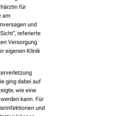
härztin für
e am
armversagen und
icht“, referierte
chen Versorgung
r eigenen Klinik
terverletzung
ie ging dabei auf
eigte, wie eine
 werden kann. Für
terinfektionen und