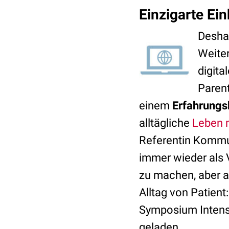
Einzigarte Ein
Deshal
Weite
digit
Parent
einem
Erfahrungsb
alltägliche
Leben 
Referentin Kommu
immer wieder als 
zu machen, aber a
Alltag von Patient
Symposium Intensiv
geladen.