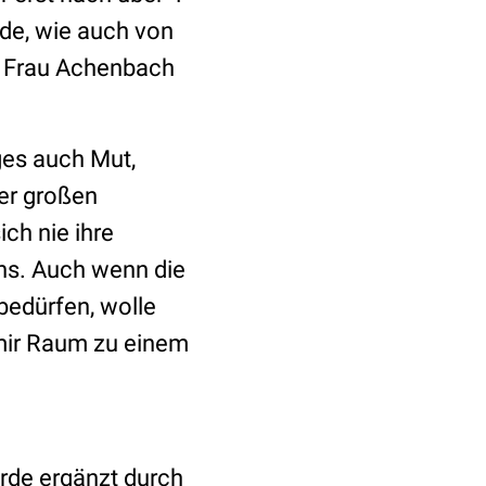
de, wie auch von
te Frau Achenbach
ges auch Mut,
rer großen
ch nie ihre
ns. Auch wenn die
bedürfen, wolle
 mir Raum zu einem
urde ergänzt durch