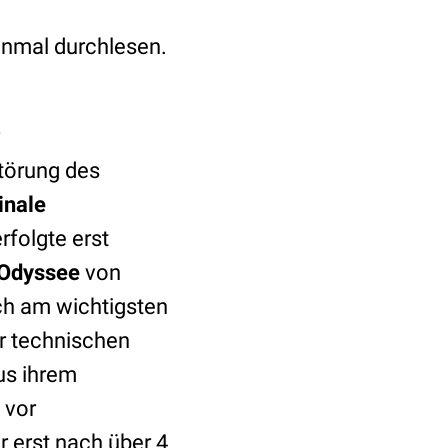
nmal durchlesen.
törung des
inale
rfolgte erst
 Odyssee
von
ch am wichtigsten
er technischen
aus ihrem
 vor
 erst nach über 4