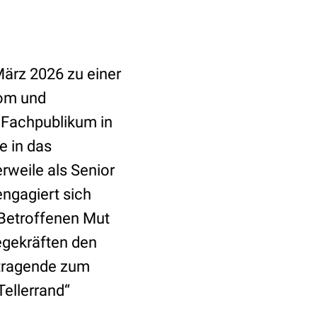
ärz 2026 zu einer
rom und
e Fachpublikum in
e in das
erweile als Senior
ngagiert sich
 Betroffenen Mut
egekräften den
ortragende zum
Tellerrand“