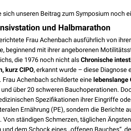
 sich unseren Beitrag zum Symposium noch ei
nsivstation und Halbmarathon
erichtete Frau Achenbach ausführlich von ihrer
, beginnend mit ihrer angeborenen Motilitätss
hs, die 1976 noch nicht als
Chronische intest
n, kurz CIPO
, erkannt wurde – diese Diagnose e
. Frau Achenbach schilderte eine
lebenslange
n und über 20 schweren Bauchoperationen. Do
dizinischen Spezifikationen ihrer Eingriffe od
nteralen Ernährung (PE), sondern die Berichte 
n. Von ständigen Schmerzen, täglichen Ängsten
und dem Schock eines „offenen Bauches“, der