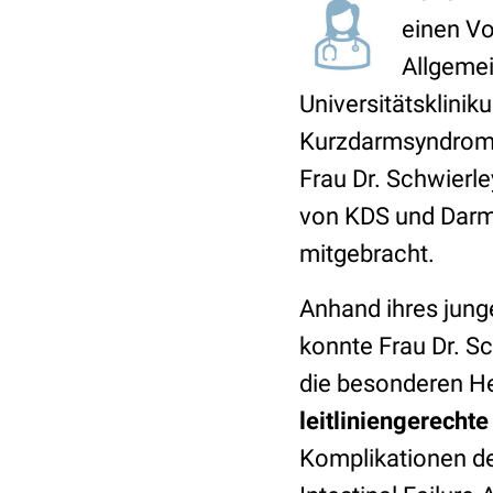
einen Vo
Allgemei
Universitätsklini
Kurzdarmsyndrom – 
Frau Dr. Schwierl
von KDS und Darmv
mitgebracht.
Anhand ihres junge
konnte Frau Dr. Sc
die besonderen He
leitliniengerecht
Komplikationen de