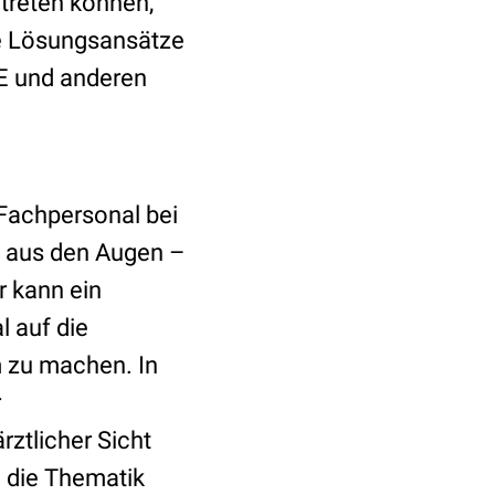
ftreten können,
ete Lösungsansätze
E und anderen
 Fachpersonal bei
 aus den Augen –
r kann ein
l auf die
 zu machen. In
r
ztlicher Sicht
n die Thematik