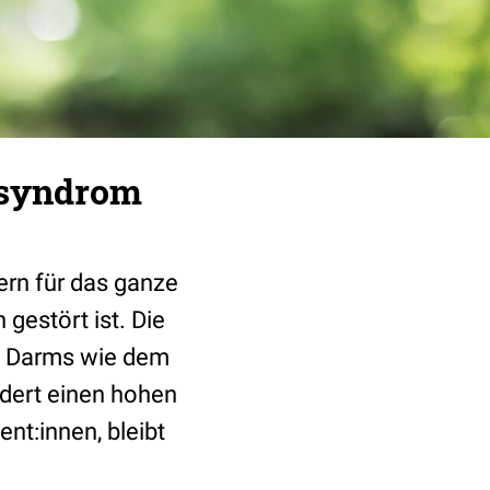
msyndrom
ern für das ganze
 gestört ist. Die
s Darms wie dem
rdert einen hohen
nt:innen, bleibt