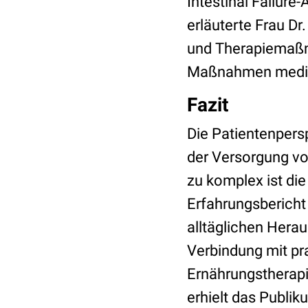
Intestinal Failure
erläuterte Frau Dr
und Therapiemaßn
Maßnahmen medizi
Fazit
Die Patientenpers
der Versorgung v
zu komplex ist di
Erfahrungsbericht
alltäglichen Hera
Verbindung mit p
Ernährungstherapi
erhielt das Publik