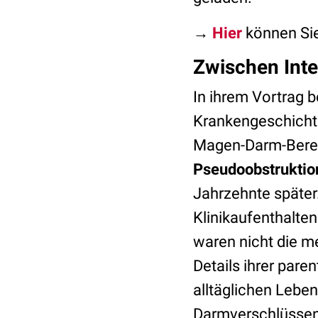
→
Hier
können Sie
Zwischen Inte
In ihrem Vortrag b
Krankengeschichte
Magen-Darm-Bereic
Pseudoobstruktio
Jahrzehnte später
Klinikaufenthalte
waren nicht die me
Details ihrer pare
alltäglichen Lebe
Darmverschlüssen 