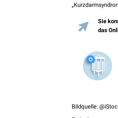
„Kurzdarmsyndrom
Sie kon
das On
Bildquelle: @iSto