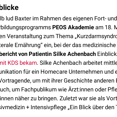
blicke
b lud Baxter im Rahmen des eigenen Fort- und
rbildungsprogramms
PEOS Akademie
am 18. M
alen Veranstaltung zum Thema „Kurzdarmsynd
erale Ernährung“ ein, bei der das medizinisch
ericht von Patientin
Silke Achenbach
Einblick
mit KDS bekam
. Silke Achenbach arbeitet mittl
nikation für ein Homecare Unternehmen und e
Vortragende, um mit ihrer Geschichte anderen
uch, um Fachpublikum wie Ärzt:innen oder Pfl
:innen näher zu bringen. Zuletzt war sie als V
medizin + Intensivpflege „Ein Blick über den 