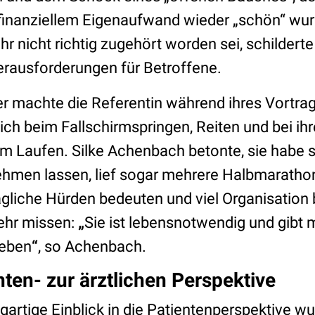
finanziellem Eigenaufwand wieder „schön“ wur
hr nicht richtig zugehört worden sei, schilder
rausforderungen für Betroffene.
 machte die Referentin während ihres Vortra
sich beim Fallschirmspringen, Reiten und bei ih
m Laufen. Silke Achenbach betonte, sie habe si
hmen lassen, lief sogar mehrere Halbmaratho
gliche Hürden bedeuten und viel Organisation 
mehr missen:
„
Sie ist lebensnotwendig und gibt
Leben
“
, so Achenbach.
nten- zur ärztlichen Perspektive
igartige Einblick in die Patientenperspektive w