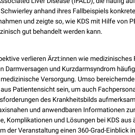
-Associated Liver Disease (IFALD), die häufig au
. Schwierley anhand ihres Fallbeispiels konkr
ahmen und zeigte so, wie KDS mit Hilfe von P
nisch gut behandelt werden kann.
pektive verlieren Ärzt:innen wie medizinisches
on Darmversagen und Kurzdarmsyndrom häufig
e medizinische Versorgung. Umso bereichernde
 aus Patientensicht sein, um auch Fachpersona
usforderungen des Krankheitsbilds aufmerksam
raxisnahen und anwendbaren Informationen zu
e, Komplikationen und Lösungen bei KDS aus är
um der Veranstaltung einen 360-Grad-Einblick i