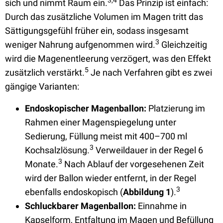
3,4
sich und nimmt Raum ein.
Das Prinzip ist einfach:
Durch das zusätzliche Volumen im Magen tritt das
Sättigungsgefühl früher ein, sodass insgesamt
3
weniger Nahrung aufgenommen wird.
Gleichzeitig
wird die Magenentleerung verzögert, was den Effekt
5
zusätzlich verstärkt.
Je nach Verfahren gibt es zwei
gängige Varianten:
Endoskopischer Magenballon:
Platzierung im
Rahmen einer Magenspiegelung unter
Sedierung, Füllung meist mit 400–700 ml
3
Kochsalzlösung.
Verweildauer in der Regel 6
3
Monate.
Nach Ablauf der vorgesehenen Zeit
wird der Ballon wieder entfernt, in der Regel
3
ebenfalls endoskopisch (
Abbildung 1
).
Schluckbarer Magenballon:
Einnahme in
Kapselform, Entfaltung im Magen und Befüllung