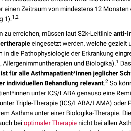
ber einen Zeitraum von mindestens 12 Monaten 
1,2
 1).
 zu erreichen, müssen laut S2k-Leitlinie
anti-
uertherapie
eingesetzt werden, welche gezielt 
in die Pathophysiologie der Erkrankung eingr
1
, Allergenimmuntherapien und Biologika).
Das
st für alle Asthmapatient*innen jeglicher S
2
r individuellen Behandlung relevant
.
So kön
tient*innen unter ICS/LABA genauso eine Remi
 unter Triple-Therapie (ICS/LABA/LAMA) oder P
m Asthma unter einer Biologika-Therapie. Die 
 auch bei
optimaler Therapie
nicht bei allen As