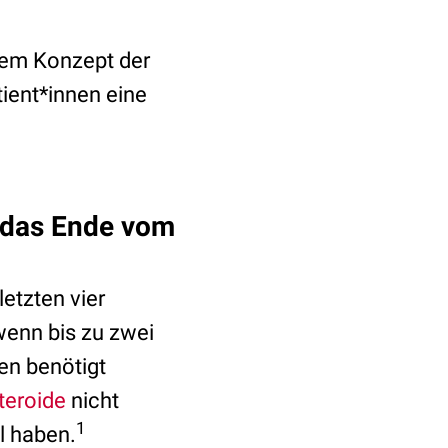
dem Konzept der
ient*innen eine
t das Ende vom
etzten vier
wenn bis zu zwei
en benötigt
teroide
nicht
1
l haben.