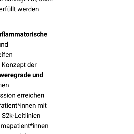
erfüllt werden
inflammatorische
und
eifen
 Konzept der
chweregrade und
nen
ssion erreichen
atient*innen mit
S2k-Leitlinien
thmapatient*innen