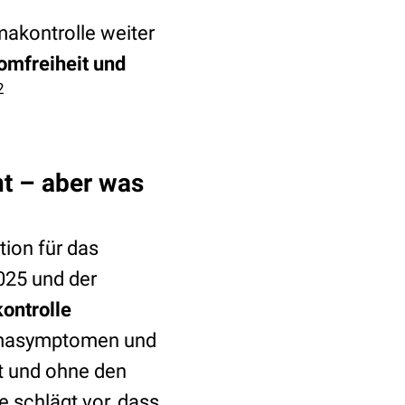
akontrolle weiter
omfreiheit und
2
nt – aber was
tion für das
025 und der
ontrolle
thmasymptomen und
t und ohne den
e schlägt vor, dass