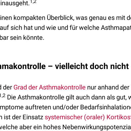
1,2
inausgeht.
 einen kompakten Überblick, was genau es mit 
uf sich hat und wie und für welche Asthmapat
bar sein könnte.
hmakontrolle – vielleicht doch nich
d der
Grad der Asthmakontrolle
nur anhand der l
1,2
Die Asthmakontrolle gilt auch dann als gut, 
mptome auftreten und/oder Bedarfsinhalation
ist der Einsatz
systemischer (oraler) Kortikos
welche aber ein hohes Nebenwirkungspotenzia