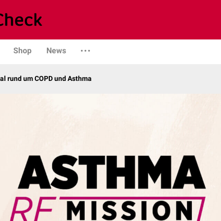
Shop
News
nal rund um COPD und Asthma