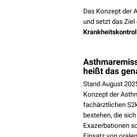
Das Konzept der A
und setzt das Ziel
Krankheitskontrol
Asthmaremissi
heißt das gen
Stand August 2025 
Konzept der Asthm
fachärztlichen S2k-
bestehen, die sic
Exazerbationen so
Einsatz von oralen