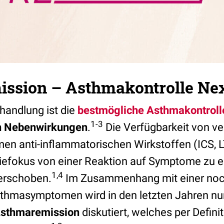
ssion – Asthmakontrolle Nex
handlung ist die
bestmögliche Asthmakontroll
1-3
n Nebenwirkungen
.
Die Verfügbarkeit von v
n anti-inflammatorischen Wirkstoffen (ICS, L
efokus von einer Reaktion auf Symptome zu e
1,4
verschoben.
Im Zusammenhang mit einer noc
sthmasymptomen wird in den letzten Jahren nu
sthmaremission
diskutiert, welches per Definit