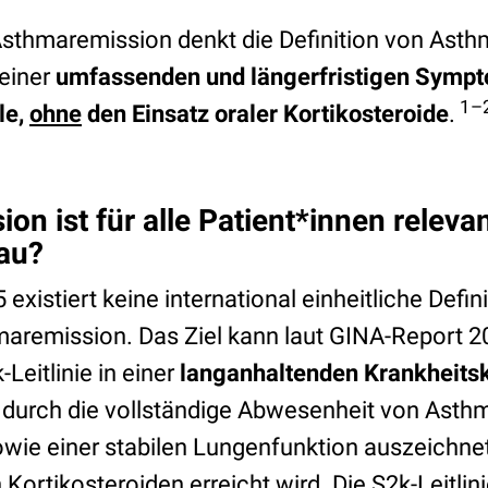
sthmaremission denkt die Definition von Asthm
 einer
umfassenden und längerfristigen Sympt
1–
le,
ohne
den Einsatz oraler Kortikosteroide
.
on ist für alle Patient*innen releva
au?
existiert keine international einheitliche Defini
aremission. Das Ziel kann laut GINA-Report 2
Leitlinie in einer
langanhaltenden Krankheitsk
h durch die vollständige Abwesenheit von As
wie einer stabilen Lungenfunktion auszeichne
 Kortikosteroiden erreicht wird. Die S2k-Leitlini