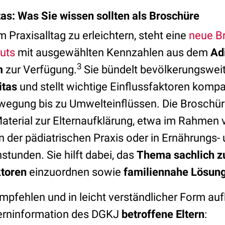
tas: Was Sie wissen sollten als Broschüre
 Praxisalltag zu erleichtern, steht eine
neue B
tuts
mit ausgewählten Kennzahlen aus dem
Ad
3
m
zur Verfügung.
Sie bündelt bevölkerungswei
itas
und stellt wichtige Einflussfaktoren kompa
egung bis zu Umwelteinflüssen. Die Broschüre
aterial zur Elternaufklärung, etwa im Rahmen 
 der pädiatrischen Praxis oder in Ernährungs-
unden. Sie hilft dabei, das
Thema sachlich zu
ktoren
einzuordnen sowie
familiennahe Lösun
mpfehlen und in leicht verständlicher Form auf
lterninformation des DGKJ
betroffene Eltern
: