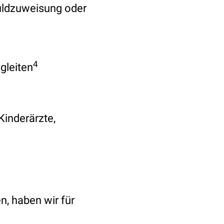
uldzuweisung oder
4
gleiten
Kinderärzte,
n, haben wir für