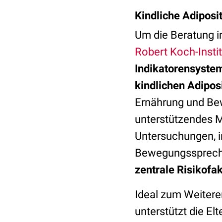
Kindliche Adiposi
Um die Beratung im
Robert Koch-Insti
Indikatorensyste
kindlichen Adipos
Ernährung und Bew
unterstützendes M
Untersuchungen, in
Bewegungssprechst
zentrale Risikofa
Ideal zum Weitere
unterstützt die E