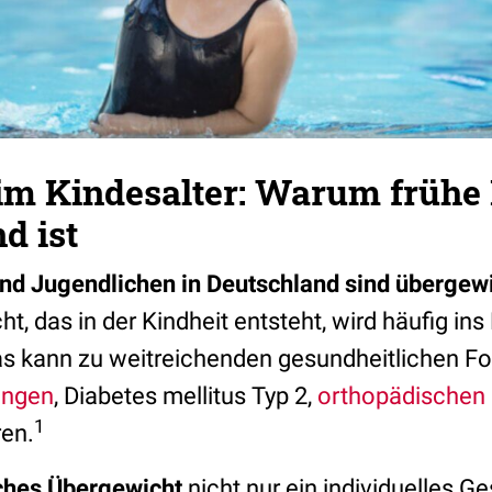
 im Kindesalter: Warum frühe
d ist
und Jugendlichen in Deutschland sind übergewi
t, das in der Kindheit entsteht, wird häufig in
 kann zu weitreichenden gesundheitlichen F
ungen
, Diabetes mellitus Typ 2,
orthopädischen
1
en.
iches Übergewicht
nicht nur ein individuelles G