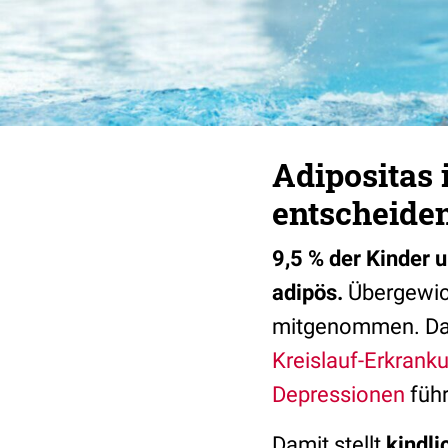
Adipositas
entscheiden
9,5 % der Kinder 
adipös.
Übergewich
mitgenommen. Das
Kreislauf-Erkrank
Depressionen
führ
Damit stellt
kindl