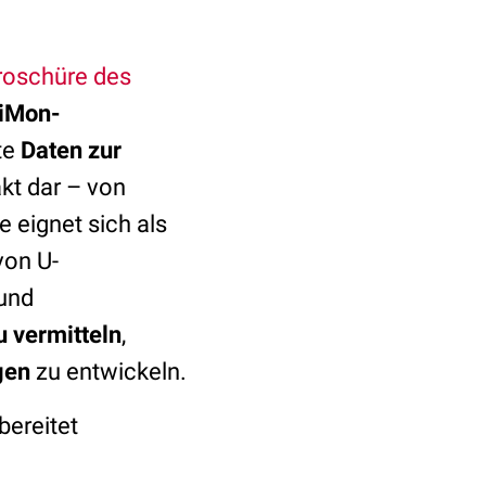
roschüre des
iMon-
te
Daten zur
kt dar – von
 eignet sich als
von U-
 und
 vermitteln
,
gen
zu entwickeln.
bereitet