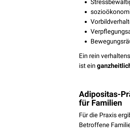
Stressbewälti
sozioökonomi
Vorbildverhal
Verpflegungsa
Bewegungsrä
Ein rein verhalten
ist ein
ganzheitlic
Adipositas-Pr
für Familien
Für die Praxis erg
Betroffene Famil