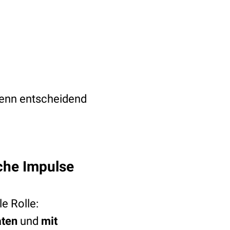
 denn entscheidend
iche Impulse
e Rolle:
aten
und
mit