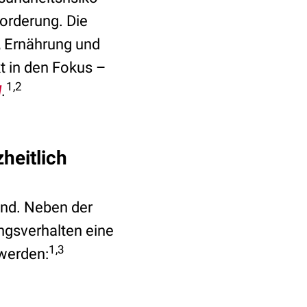
orderung. Die
, Ernährung und
t in den Fokus –
1,2
M
.
heitlich
und. Neben der
gsverhalten eine
1,3
 werden: