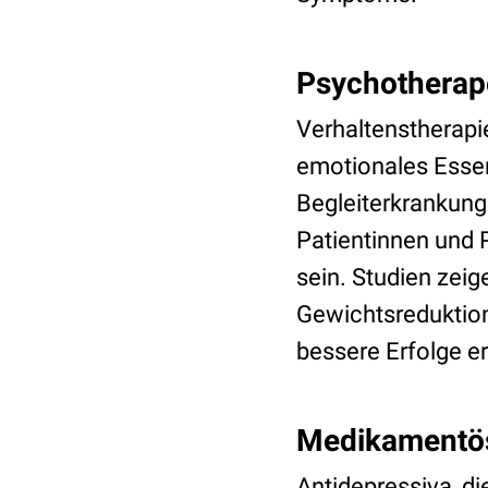
Psychotherap
Verhaltenstherapie
emotionales Esse
Begleiterkrankung
Patientinnen und 
sein. Studien zeig
Gewichtsreduktion
bessere Erfolge er
Medikamentö
Antidepressiva, d