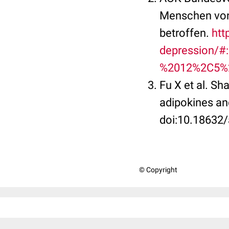
Menschen von
betroffen.
htt
depression/#
%2012%2C5%2
Fu X et al. S
adipokines an
doi:10.18632
© Copyright