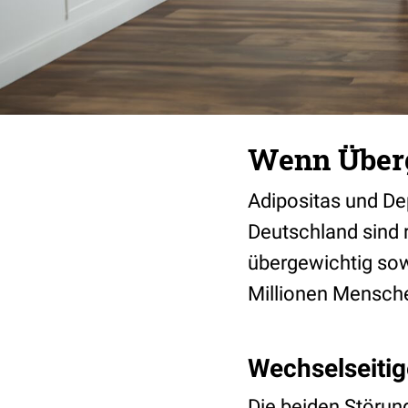
Wenn Überg
Adipositas und De
Deutschland sind r
übergewichtig sow
Millionen Mensche
Wechselseit
Die beiden Störun