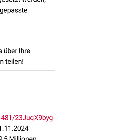
ngepasste
 über Ihre
 teilen!
4/1481/23JuqX9byg
21.11.2024
,5 Millionen