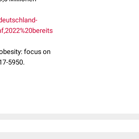
deutschland-
f,2022%20bereits
obesity: focus on
917-5950.