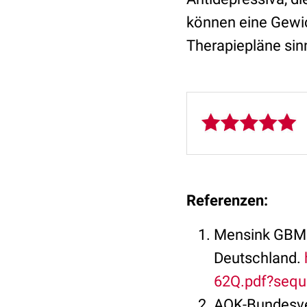
können eine Gewic
Therapiepläne sinn
Referenzen:
Mensink GBM e
Deutschland.
62Q.pdf?sequ
AOK-Bundesver