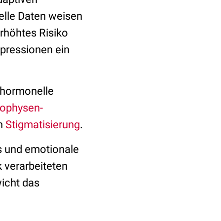
elle Daten weisen
rhöhtes Risiko
epressionen ein
 hormonelle
ophysen-
ch
Stigmatisierung
.
ss und emotionale
 verarbeiteten
wicht das