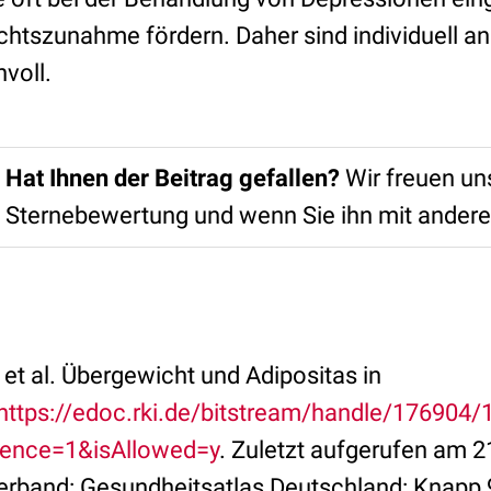
htszunahme fördern. Daher sind individuell a
voll.
Hat Ihnen der Beitrag gefallen?
Wir freuen uns
Sternebewertung und wenn Sie ihn mit anderen
t al. Übergewicht und Adipositas in
https://edoc.rki.de/bitstream/handle/17690
ence=1&isAllowed=y
. Zuletzt aufgerufen am 
band: Gesundheitsatlas Deutschland: Knapp 9