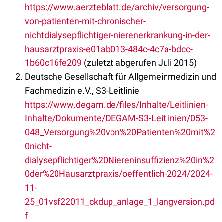
https://www.aerzteblatt.de/archiv/versorgung-
von-patienten-mit-chronischer-
nichtdialysepflichtiger-nierenerkrankung-in-der-
hausarztpraxis-e01ab013-484c-4c7a-bdcc-
1b60c16fe209
(zuletzt abgerufen Juli 2015)
Deutsche Gesellschaft für Allgemeinmedizin und
Fachmedizin e.V., S3-Leitlinie
https://www.degam.de/files/Inhalte/Leitlinien-
Inhalte/Dokumente/DEGAM-S3-Leitlinien/053-
048_Versorgung%20von%20Patienten%20mit%2
0nicht-
dialysepflichtiger%20Niereninsuffizienz%20in%2
0der%20Hausarztpraxis/oeffentlich-2024/2024-
11-
25_01vsf22011_ckdup_anlage_1_langversion.pd
f