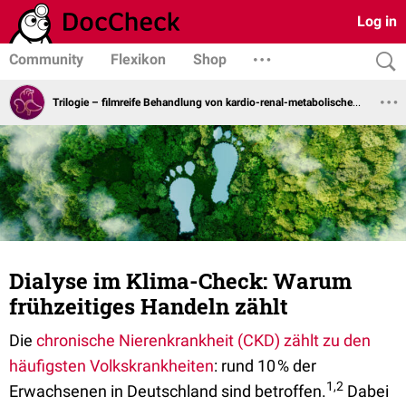
Log in
Community
Flexikon
Shop
Trilogie – filmreife Behandlung von kardio-renal-metabolischen Erkrankungen
Dialyse im Klima-Check: Warum
frühzeitiges Handeln zählt
Die
chronische Nierenkrankheit (CKD) zählt zu den
häufigsten Volkskrankheiten
: rund 10 % der
1,2
Erwachsenen in Deutschland sind betroffen.
Dabei