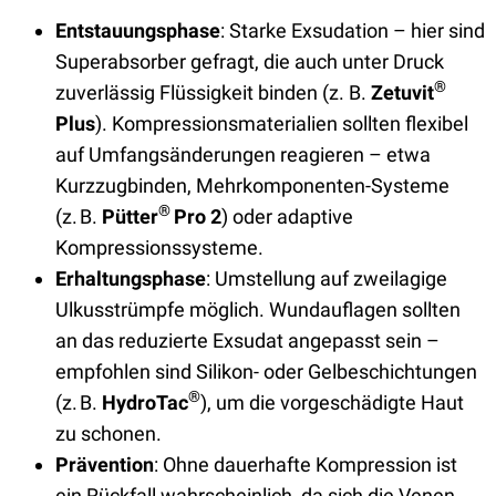
Entstauungsphase
: Starke Exsudation – hier sind
Superabsorber gefragt, die auch unter Druck
®
zuverlässig Flüssigkeit binden (z. B.
Zetuvit
Plus
). Kompressionsmaterialien sollten flexibel
auf Umfangsänderungen reagieren – etwa
Kurzzugbinden, Mehrkomponenten-Systeme
®
(z. B.
Pütter
Pro 2
) oder adaptive
Kompressionssysteme.
Erhaltungsphase
: Umstellung auf zweilagige
Ulkusstrümpfe möglich. Wundauflagen sollten
an das reduzierte Exsudat angepasst sein –
empfohlen sind Silikon- oder Gelbeschichtungen
®
(z. B.
HydroTac
), um die vorgeschädigte Haut
zu schonen.
Prävention
: Ohne dauerhafte Kompression ist
ein Rückfall wahrscheinlich, da sich die Venen