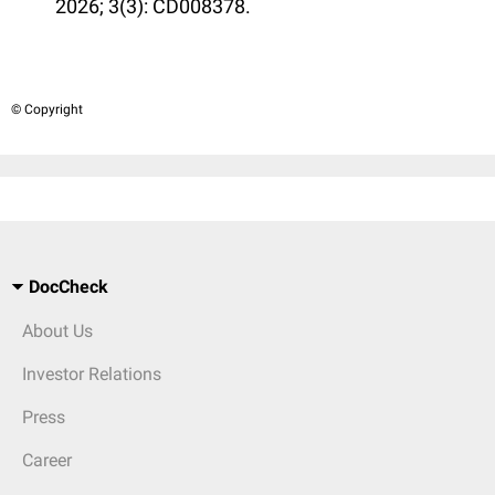
2026; 3(3): CD008378.
© Copyright
DocCheck
About Us
Investor Relations
Press
Career