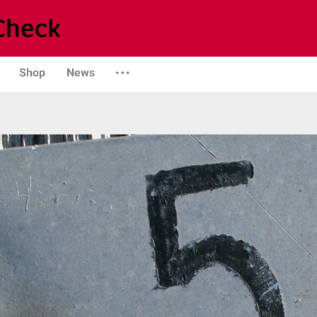
Shop
News