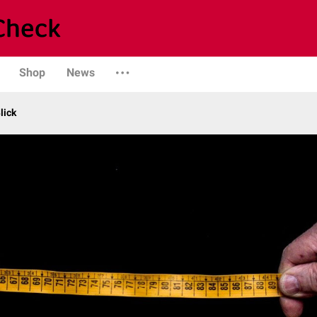
Shop
News
lick