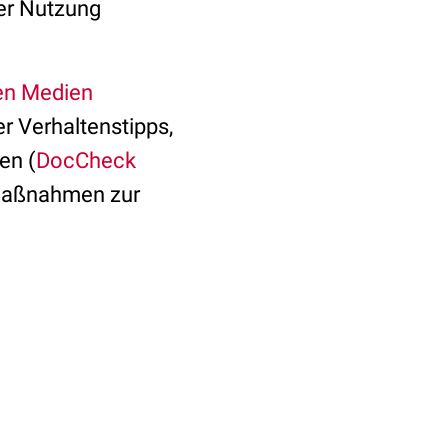
der Nutzung
len Medien
er Verhaltenstipps,
en (
DocCheck
e Maßnahmen zur