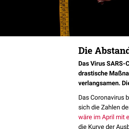
Die Abstan
Das Virus SARS-C
drastische Maßna
verlangsamen. Die
Das Coronavirus br
sich die Zahlen d
wäre im April mit
die Kurve der Aus