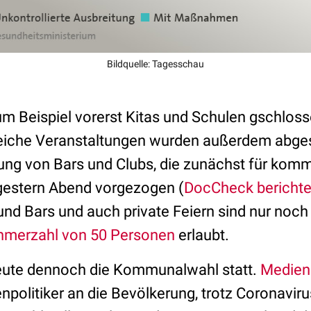
Bildquelle: Tagesschau
m Beispiel vorerst Kitas und Schulen gschloss
reiche Veranstaltungen wurden außerdem abgesa
ßung von Bars und Clubs, die zunächst für k
gestern Abend vorgezogen (
DocCheck berichte
nd Bars und auch private Feiern sind nur noch 
hmerzahl von 50 Personen
erlaubt.
heute dennoch die Kommunalwahl statt.
Medien
enpolitiker an die Bevölkerung, trotz Coronavir