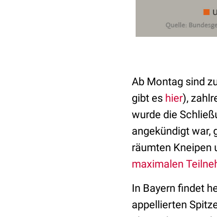
Ab Montag sind zu
gibt es
hier
), zahl
wurde die Schlie
angekündigt war, 
räumten Kneipen u
maximalen Teilne
In Bayern findet 
appellierten Spitz