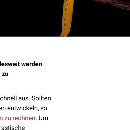
desweit werden
 zu
chnell aus. Sollten
en entwickeln, so
en zu rechnen
. Um
rastische