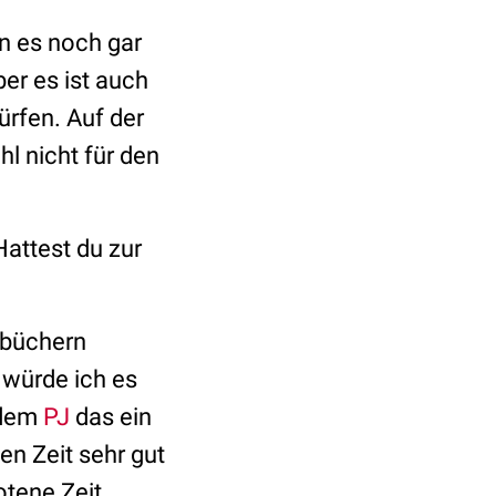
n es noch gar
ber es ist auch
ürfen. Auf der
l nicht für den
Hattest du zur
rbüchern
 würde ich es
 dem
PJ
das ein
en Zeit sehr gut
otene Zeit.