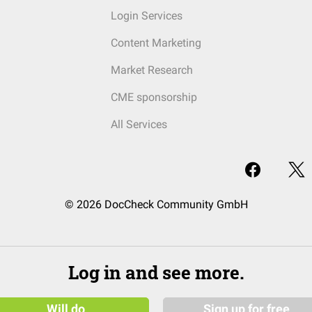
Login Services
Content Marketing
Market Research
CME sponsorship
All Services
© 2026 DocCheck Community GmbH
Log in and see more.
Will do
Sign up for free