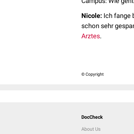
Campus: Wie geht e
Nicole:
Ich fange b
schon sehr gespan
Arztes
.
© Copyright
DocCheck
About Us