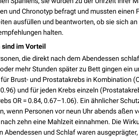
en Spaniens, sie wurden zu der Uhrzeit ihrer M
en und Chronotyp befragt und mussten einen 
ten ausfüllen und beantworten, ob sie sich an
empfehlungen halten.
ind im Vorteil
rsonen, die direkt nach dem Abendessen schlaf
i oder mehr Stunden später zu Bett gingen ein 
 für Brust- und Prostatakrebs in Kombination (
0.96) und für jeden Krebs einzeln (Prostatakre
ebs OR = 0.84, 0.67–1.06). Ein ähnlicher Schut
n, wenn Personen vor neun Uhr abends aßen ve
t nach zehn eine Mahlzeit einnahmen. Die Wirk
en Abendessen und Schlaf waren ausgeprägter,