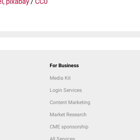
l, pixabay
/
CC0
For Business
Media Kit
Login Services
Content Marketing
Market Research
CME sponsorship
All Services