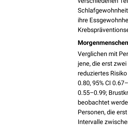
verschiedenen Teil
Schlafgewohnheit
ihre Essgewohnhei
Krebspräventions
Morgenmenschen s
Verglichen mit Pe
jene, die erst zwe
reduziertes Risiko
0.80, 95% CI 0.67–
0.55–0.99; Brustkr
beobachtet werde
Personen, die ers
Intervalle zwisch