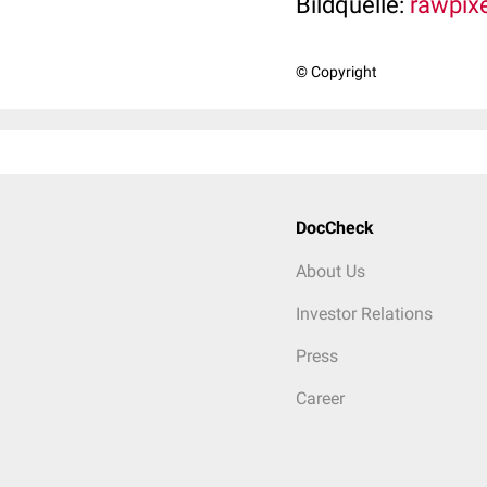
Bildquelle:
rawpixe
© Copyright
DocCheck
About Us
Investor Relations
Press
Career