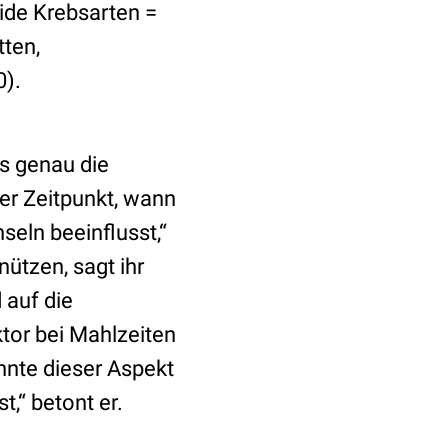
ide Krebsarten =
tten,
0).
as genau die
der Zeitpunkt, wann
eln beeinflusst,“
ützen, sagt ihr
 auf die
tor bei Mahlzeiten
nnte dieser Aspekt
,“ betont er.