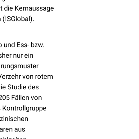
st die Kernaussage
 (ISGlobal).
ko und Ess- bzw.
her nur ein
hrungsmuster
 Verzehr von rotem
ie Studie des
205 Fällen von
s Kontrollgruppe
izinischen
aren aus