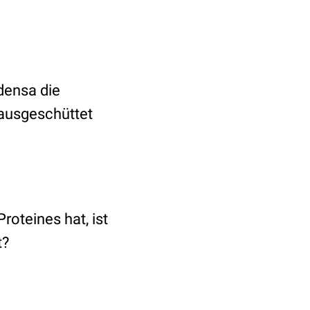
densa die
ausgeschüttet
roteines hat, ist
t?