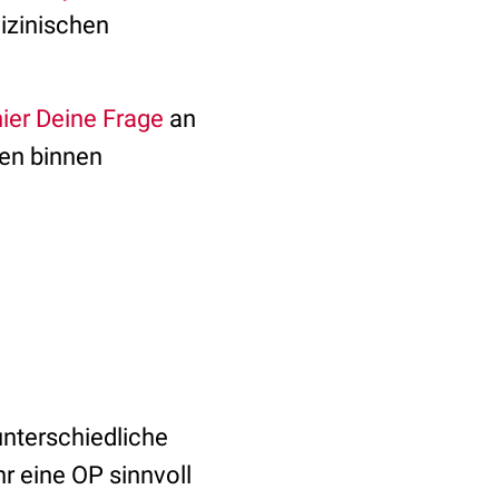
dizinischen
hier Deine Frage
an
en binnen
unterschiedliche
r eine OP sinnvoll