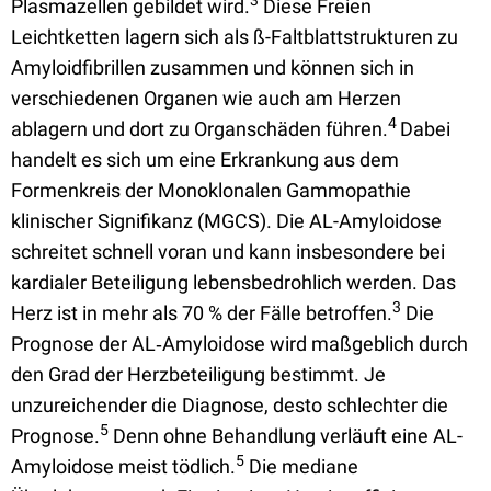
3
Plasmazellen gebildet wird.
Diese Freien
Leichtketten lagern sich als ß-Faltblattstrukturen zu
Amyloidfibrillen zusammen und können sich in
verschiedenen Organen wie auch am Herzen
4
ablagern und dort zu Organschäden führen.
Dabei
handelt es sich um eine Erkrankung aus dem
Formenkreis der Monoklonalen Gammopathie
klinischer Signifikanz (MGCS). Die AL-Amyloidose
schreitet schnell voran und kann insbesondere bei
kardialer Beteiligung lebensbedrohlich werden. Das
3
Herz ist in mehr als 70 % der Fälle betroffen.
Die
Prognose der AL‑Amyloidose wird maßgeblich durch
den Grad der Herzbeteiligung bestimmt. Je
unzureichender die Diagnose, desto schlechter die
5
Prognose.
Denn ohne Behandlung verläuft eine AL-
5
Amyloidose meist tödlich.
Die mediane