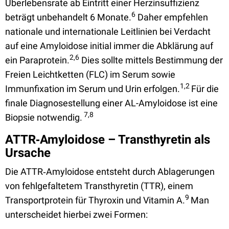
Überlebensrate ab Eintritt einer Herzinsuffizienz
6
beträgt unbehandelt 6 Monate.
Daher empfehlen
nationale und internationale Leitlinien bei Verdacht
auf eine Amyloidose initial immer die Abklärung auf
2,6
ein Paraprotein.
Dies sollte mittels Bestimmung der
Freien Leichtketten (FLC) im Serum sowie
1,2
Immunfixation im Serum und Urin erfolgen.
Für die
finale Diagnosestellung einer AL-Amyloidose ist eine
7,8
Biopsie notwendig.
ATTR‑Amyloidose – Transthyretin als
Ursache
Die ATTR‑Amyloidose entsteht durch Ablagerungen
von fehlgefaltetem Transthyretin (TTR), einem
9
Transportprotein für Thyroxin und Vitamin A.
Man
unterscheidet hierbei zwei Formen: