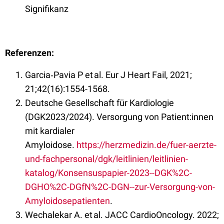
Signifikanz
Referenzen:
Garcia‑Pavia P et al. Eur J Heart Fail, 2021;
21;42(16):1554-1568.
Deutsche Gesellschaft für Kardiologie
(DGK2023/2024). Versorgung von Patient:innen
mit kardialer
Amyloidose.
https://herzmedizin.de/fuer-aerzte-
und-fachpersonal/dgk/leitlinien/leitlinien-
katalog/Konsensuspapier-2023--DGK%2C-
DGHO%2C-DGfN%2C-DGN--zur-Versorgung-von-
Amyloidosepatienten
.
Wechalekar A. et al. JACC CardioOncology. 2022;