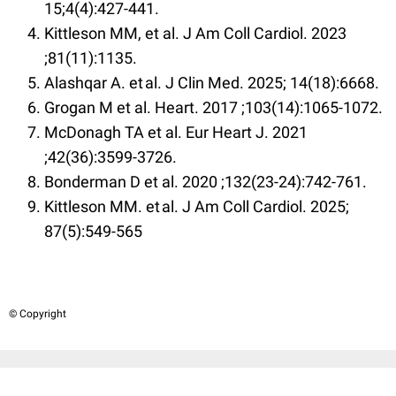
15;4(4):427-441.
Kittleson MM, et al. J Am Coll Cardiol. 2023
;81(11):1135.
Alashqar A. et al. J Clin Med. 2025; 14(18):6668.
Grogan M et al. Heart. 2017 ;103(14):1065-1072.
McDonagh TA et al. Eur Heart J. 2021
;42(36):3599-3726.
Bonderman D et al. 2020 ;132(23-24):742-761.
Kittleson MM. et al. J Am Coll Cardiol. 2025;
87(5):549-565
© Copyright