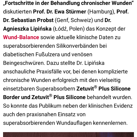
„
Fortschritte in der Behandlung chronischer Wunden“
diskutierten
Prof. Dr. Ewa Stürmer
(Hamburg),
Prof.
Dr.
Sebastian Probst
(Genf, Schweiz) und
Dr.
Agnieszka Lipińska
(Łódź, Polen) das Konzept der
Wund-Balance
sowie aktuelle klinische Daten zu
superabsorbierenden Silikonverbänden bei
diabetischen Fußulzera und venösen
Beingeschwüren. Dazu stellte Dr. Lipińska
anschauliche Praxisfälle vor, bei denen komplizierte
chronische Wunden erfolgreich mit den vielseitig
®
einsetzbaren Superabsorbern
Zetuvit
Plus Silicone
®
Border und Zetuvit
Plus Silicone
behandelt wurden.
So konnte das Publikum neben der klinischen Evidenz
auch den praxisnahen Einsatz von
superabsorbierenden Wundauflagen kennenlernen.