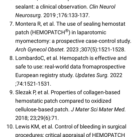
sealant: a clinical observation.
Clin Neurol
Neurosurg.
2019 ;176:133-137.
Montera R, et al. The use of sealing hemostat
®
patch (HEMOPATCH
) in laparotomic
myomectomy: a prospective case-control study.
Arch Gynecol Obstet.
2023 ;307(5):1521-1528.
LombardoC, et al. Hemopatch is effective and
safe to use: real-world data fromaprospective
European registry study.
Updates Surg.
2022
;74:1521-1531.
Slezak P, et al. Properties of collagen-based
hemostatic patch compared to oxidized
cellulose-based patch.
J Mater Sci Mater Med.
2018; 23;29(6):71.
Lewis KM, et al. Control of bleeding in surgical
procedures: critical appraisal of HEMOPATCH