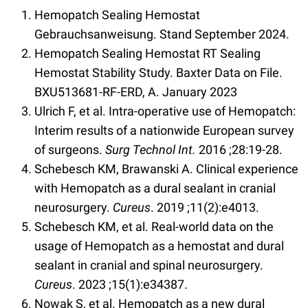
Hemopatch Sealing Hemostat
Gebrauchsanweisung. Stand September 2024.
Hemopatch Sealing Hemostat RT Sealing
Hemostat Stability Study. Baxter Data on File.
BXU513681-RF-ERD, A. January 2023
Ulrich F, et al. Intra-operative use of Hemopatch:
Interim results of a nationwide European survey
of surgeons.
Surg Technol Int.
2016 ;28:19-28.
Schebesch KM, Brawanski A. Clinical experience
with Hemopatch as a dural sealant in cranial
neurosurgery.
Cureus
. 2019 ;11(2):e4013.
Schebesch KM, et al. Real-world data on the
usage of Hemopatch as a hemostat and dural
sealant in cranial and spinal neurosurgery.
Cureus
. 2023 ;15(1):e34387.
Nowak S, et al. Hemopatch as a new dural