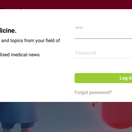
eMail
icine.
Shop
News
and topics from your field of
Password
lised medical news.
Log i
Forgot password?