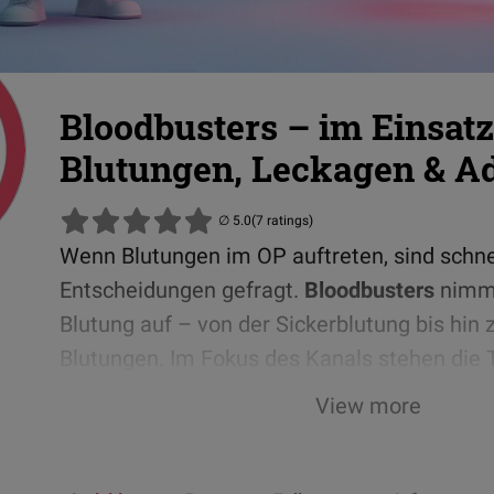
Bloodbusters – im Einsat
Blutungen, Leckagen & A
(7 ratings)
Wenn Blutungen im OP auftreten, sind schne
Entscheidungen gefragt.
Bloodbusters
nimmt
Blutung auf – von der Sickerblutung bis hin 
Blutungen. Im Fokus des Kanals stehen di
Blutungsmanagement
,
Versiegelung
und
View more
Adhäsionsreduktion
– praxisnah aufbereitet
klinischen Alltag anwendbar.