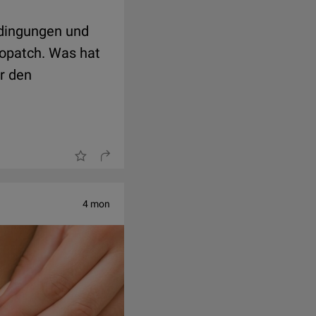
edingungen und
mopatch. Was hat
r den
4 mon