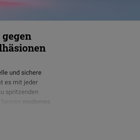
z gegen
dhäsionen
lle und sichere
 es mit jeder
zu spritzenden
e Themen
modernes
 und direkt im