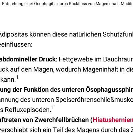
: Entstehung einer Ösophagitis durch Rückfluss von Mageninhalt. Modifiz
dipositas können diese natürlichen Schutzfun
einflussen:
aabdomineller Druck
: Fettgewebe im Bauchraum
uck auf den Magen, wodurch Mageninhalt in di
1
 kann.
ung der Funktion des unteren Ösophagussphi
nnung des unteren Speiseröhrenschließmuskel
1
es Refluxepisoden.
ftreten von Zwerchfellbrüchen (
Hiatushernie
erschiebt sich ein Teil des Magens durch das 