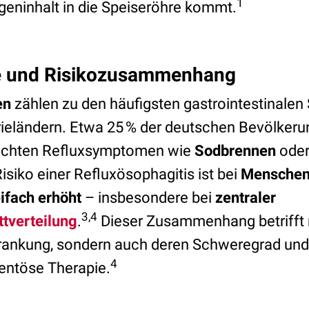
1
eninhalt in die Speiseröhre kommt.
e und Risikozusammenhang
en
zählen zu den häufigsten gastrointestinale
rieländern. Etwa 25 % der deutschen Bevölkeru
eichten Refluxsymptomen wie
Sodbrennen
ode
isiko einer Refluxösophagitis ist bei
Menschen 
eifach erhöht
– insbesondere bei
zentraler
3,4
ttverteilung
.
Dieser Zusammenhang betrifft n
krankung, sondern auch deren Schweregrad un
4
entöse Therapie.