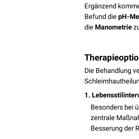
Ergänzend kommen
Befund die
pH-Me
die
Manometrie
zu
Therapieoptio
Die Behandlung ver
Schleimhautheilun
1. Lebensstilinte
Besonders bei ü
zentrale Maßnah
Besserung der 