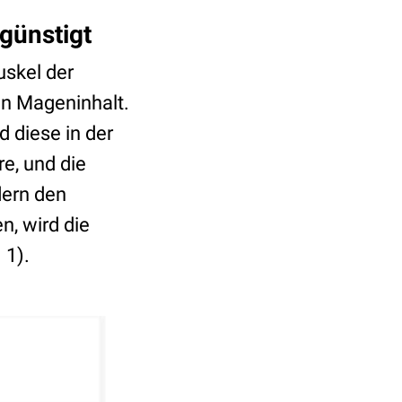
günstigt
skel der
on Mageninhalt.
 diese in der
re, und die
dern den
, wird die
 1).