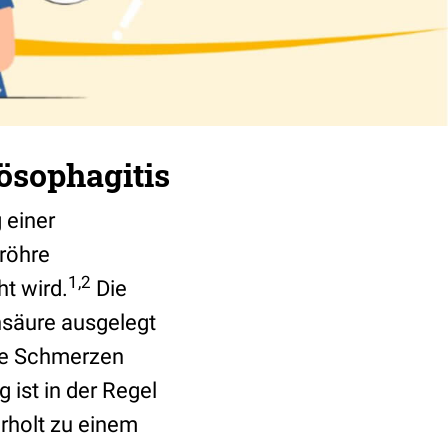
ösophagitis
 einer
röhre
1
,2
t wird.
Die
nsäure ausgelegt
nde Schmerzen
 ist in der Regel
rholt zu einem