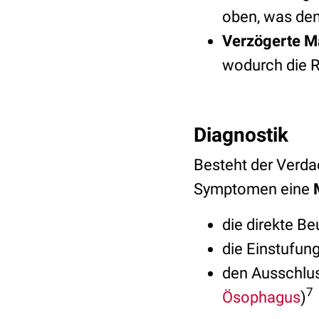
oben, was den
Verzögerte M
wodurch die R
Diagnostik
Besteht der Verdac
Symptomen eine
die direkte Be
die Einstufun
den Ausschlus
7
Ösophagus
)