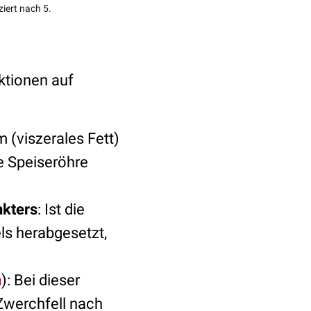
iert nach 5.
ktionen auf
 (viszerales Fett)
e Speiseröhre
nkters
: Ist die
s herabgesetzt,
n
): Bei dieser
Zwerchfell nach