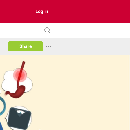
Log in
Share