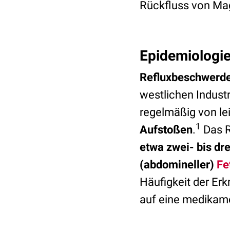
Rückfluss von Mag
Epidemiologi
Refluxbeschwerd
westlichen Indust
regelmäßig von l
1
Aufstoßen
.
Das R
etwa
zwei- bis dr
(abdomineller)
Fe
Häufigkeit der Er
auf eine medikam