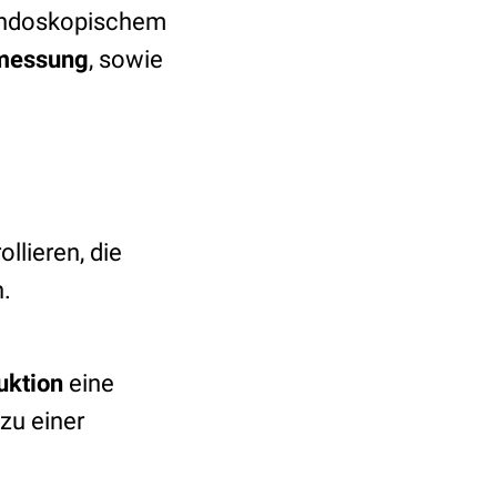
endoskopischem
messung
, sowie
llieren, die
.
uktion
eine
zu einer