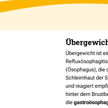
Übergewicht
Übergewicht ist e
Refluxösophagitis
(Ösophagus), die 
Schleimhaut der S
und reagiert empf
hinter dem Brustbe
die
gastroösophag