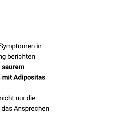
n Symptomen in
ng berichten
r
saurem
mit Adipositas
icht nur die
d das Ansprechen