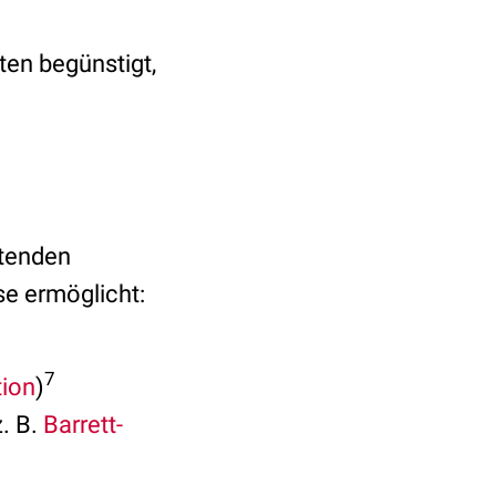
ten begünstigt,
ltenden
e ermöglicht:
7
tion
)
. B.
Barrett-