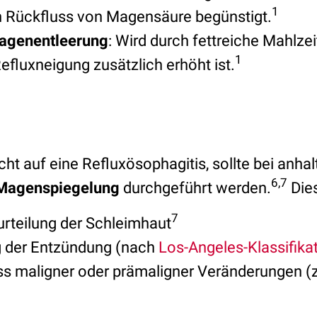
1
 Rückfluss von Magensäure begünstigt.
agenentleerung
: Wird durch fettreiche Mahlzei
1
efluxneigung zusätzlich erhöht ist.
ht auf eine Refluxösophagitis, sollte bei anha
6,7
Magenspiegelung
durchgeführt werden.
Dies
7
urteilung der Schleimhaut
g der Entzündung (nach
Los-Angeles-Klassifika
s maligner oder prämaligner Veränderungen (z