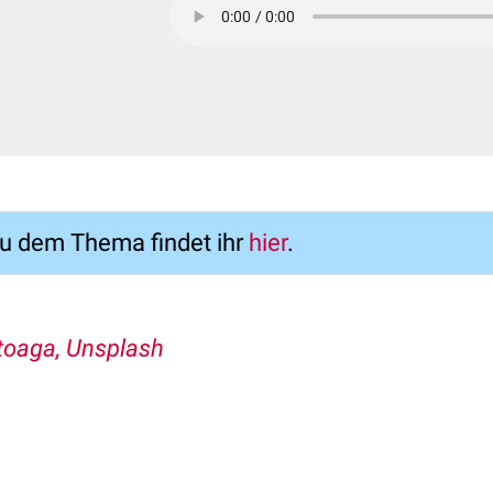
zu dem Thema findet ihr
hier
.
toaga, Unsplash