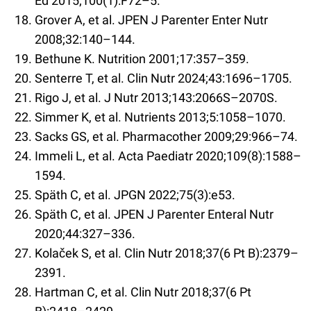
Ed 2015;100(1):F72–5.
Grover A, et al. JPEN J Parenter Enter Nutr
2008;32:140–144.
Bethune K. Nutrition 2001;17:357–359.
Senterre T, et al. Clin Nutr 2024;43:1696–1705.
Rigo J, et al. J Nutr 2013;143:2066S–2070S.
Simmer K, et al. Nutrients 2013;5:1058–1070.
Sacks GS, et al. Pharmacother 2009;29:966–74.
Immeli L, et al. Acta Paediatr 2020;109(8):1588–
1594.
Späth C, et al. JPGN 2022;75(3):e53.
Späth C, et al. JPEN J Parenter Enteral Nutr
2020;44:327–336.
Kolaček S, et al. Clin Nutr 2018;37(6 Pt B):2379–
2391.
Hartman C, et al. Clin Nutr 2018;37(6 Pt