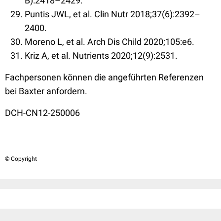
B):2418–2429.
Puntis JWL, et al. Clin Nutr 2018;37(6):2392–
2400.
Moreno L, et al. Arch Dis Child 2020;105:e6.
Kriz A, et al. Nutrients 2020;12(9):2531.
Fachpersonen können die angeführten Referenzen
bei Baxter anfordern.
DCH-CN
1
2-250006
© Copyright