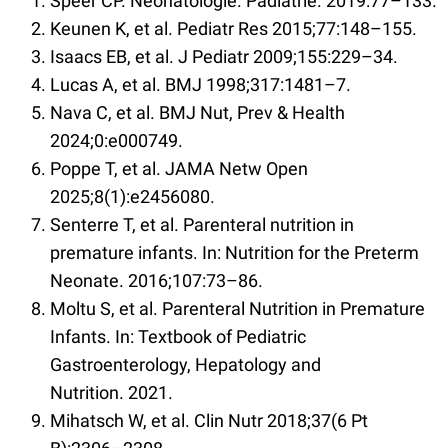
Speer CP. Neonatologie. Pädiatrie. 2019:77–133.
Keunen K, et al. Pediatr Res 2015;77:148–155.
Isaacs EB, et al. J Pediatr 2009;155:229–34.
Lucas A, et al. BMJ 1998;317:1481–7.
Nava C, et al. BMJ Nut, Prev & Health
2024;0:e000749.
Poppe T, et al. JAMA Netw Open
2025;8(1):e2456080.
Senterre T, et al. Parenteral nutrition in
premature infants. In: Nutrition for the Preterm
Neonate. 2016;107:73–86.
Moltu S, et al. Parenteral Nutrition in Premature
Infants. In: Textbook of Pediatric
Gastroenterology, Hepatology and
Nutrition. 2021.
Mihatsch W, et al. Clin Nutr 2018;37(6 Pt