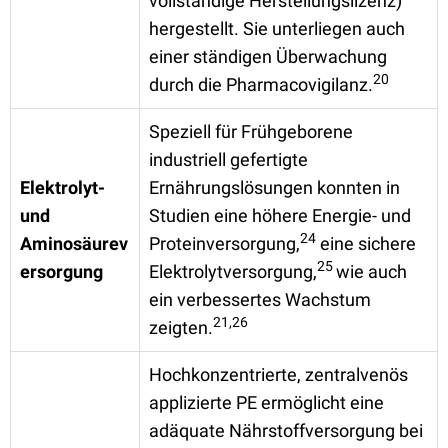
vollständige Herstellungslizenz)
hergestellt. Sie unterliegen auch
einer ständigen Überwachung
20
durch die Pharmacovigilanz.
Speziell für Frühgeborene
industriell gefertigte
Elektrolyt-
Ernährungslösungen konnten in
und
Studien eine höhere Energie- und
24
Aminosäurev
Proteinversorgung,
eine sichere
25
ersorgung
Elektrolytversorgung,
wie auch
ein verbessertes Wachstum
21,26
zeigten.
Hochkonzentrierte, zentralvenös
applizierte PE ermöglicht eine
adäquate Nährstoffversorgung bei