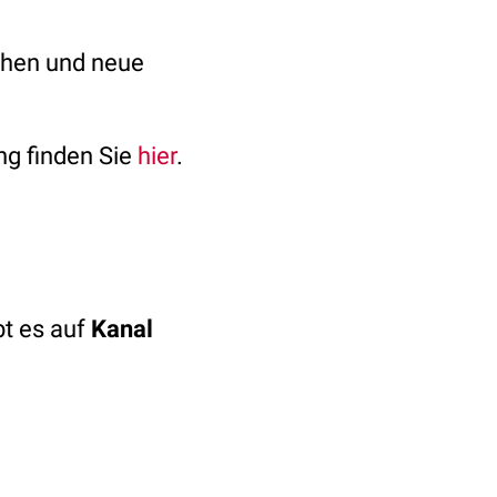
chen und neue
g finden Sie
hier
.
t es auf
Kanal