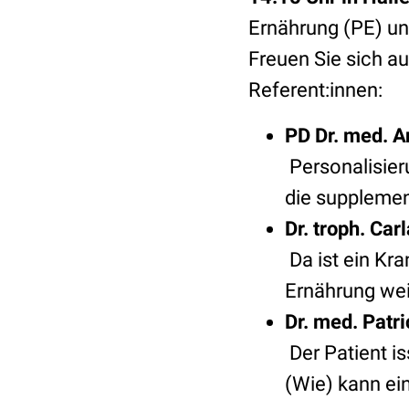
Ernährung (PE) un
Freuen Sie sich a
Referent:innen:
PD Dr. med. A
Personalisieru
die supplemen
Dr. troph. Ca
Da ist ein Kra
Ernährung wei
Dr. med. Patr
Der Patient i
(Wie) kann ei