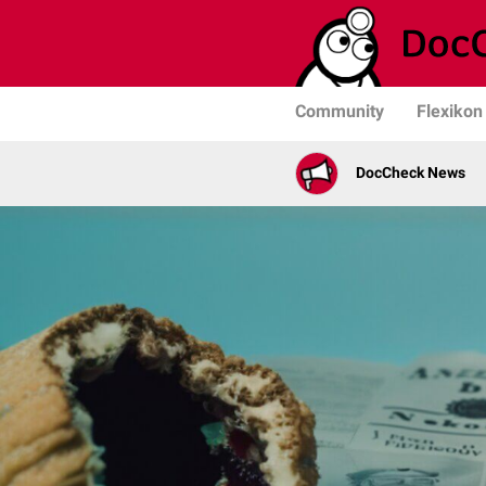
Community
Flexikon
DocCheck News