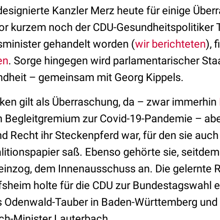
 designierte Kanzler Merz heute für einige Übe
vor kurzem noch der CDU-Gesundheitspolitiker 
minister gehandelt worden (
wir berichteten
), 
en
. Sorge hingegen wird parlamentarischer Staa
ndheit – gemeinsam mit Georg Kippels.
rken gilt als Überraschung, da – zwar immerhin
 Begleitgremium zur Covid-19-Pandemie – aber
d Recht ihr Steckenpferd war, für den sie auch
litionspapier saß. Ebenso gehörte sie, seitdem
einzog, dem Innenausschuss an. Die gelernte 
sheim holte für die CDU zur Bundestagswahl e
is Odenwald-Tauber in Baden-Württemberg und g
ch-Minister Lauterbach.