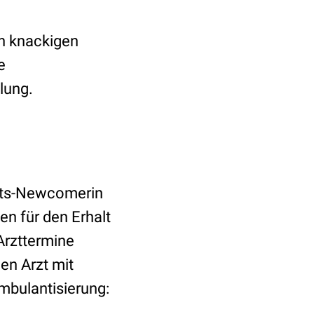
en knackigen
e
elung.
eits-Newcomerin
en für den Erhalt
 Arzttermine
en Arzt mit
Ambulantisierung: