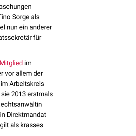
rraschungen
Tino Sorge als
fiel nun ein anderer
tssekretär für
Mitglied
im
 vor allem der
 im Arbeitskreis
 sie 2013 erstmals
Rechtsanwältin
in Direktmandat
ilt als krasses