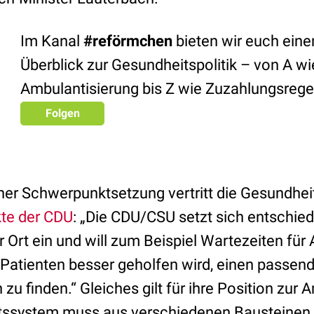
Im Kanal
#reförmchen
bieten wir euch ein
Überblick zur Gesundheitspolitik – von A wi
Ambulantisierung bis Z wie Zuzahlungsreg
Folgen
cher Schwerpunktsetzung vertritt die Gesundh
kte der CDU
: „Die
CDU
/
CSU
setzt sich entschied
 Ort ein und will zum Beispiel Wartezeiten für
 Patienten besser geholfen wird, einen passend
zu finden.“ Gleiches gilt für ihre Position zur 
tssystem muss aus verschiedenen Bausteinen