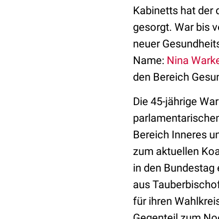
Kabinetts hat der
gesorgt. War bis 
neuer Gesundheits
Name:
Nina Wark
den Bereich Gesu
Die 45-jährige Wa
parlamentarischen
Bereich Inneres un
zum aktuellen Koa
in den Bundestag 
aus Tauberbischof
für ihren Wahlkre
Gegenteil zum No