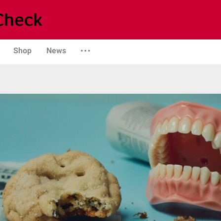
Shop
News