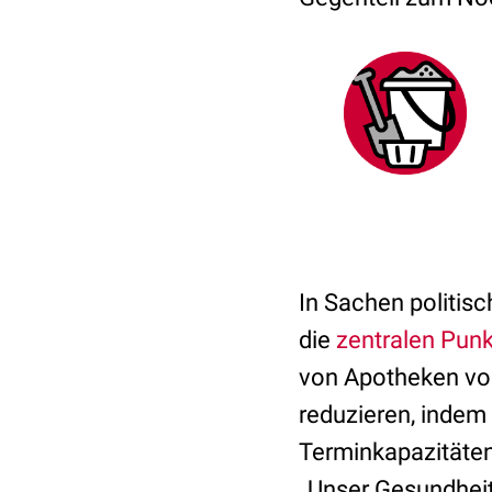
In Sachen politis
die
zentralen Pun
von
Apotheken
vor
reduzieren, indem
Terminkapazitäten 
„Unser Gesundhei