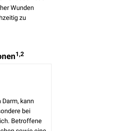
daher Wunden
hzeitig zu
1,2
ionen
m Darm, kann
sondere bei
ich. Betroffene
ichen sowie eine