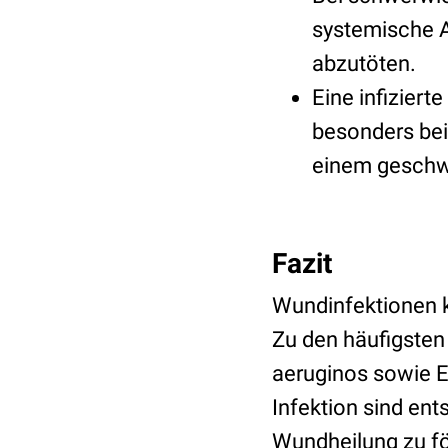
systemische An
abzutöten.
Eine infizier
besonders bei
einem geschw
Fazit
Wundinfektionen k
Zu den häufigste
aeruginos sowie E
Infektion sind en
Wundheilung zu fö