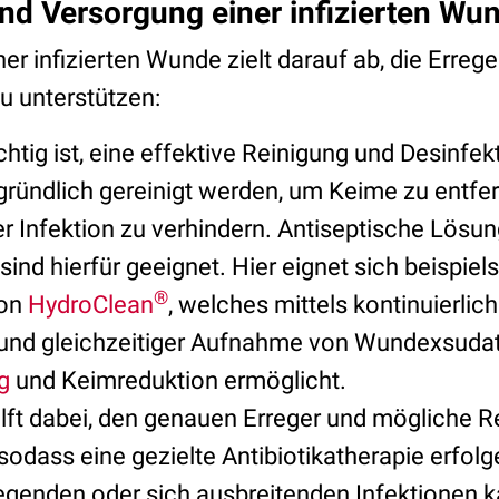
d Versorgung einer infizierten Wu
er infizierten Wunde zielt darauf ab, die Erreg
u unterstützen:
tig ist, eine effektive Reinigung und Desinfekti
ündlich gereinigt werden, um Keime zu entfer
er Infektion zu verhindern. Antiseptische Lösu
ind hierfür geeignet. Hier eignet sich beispiel
®
von
HydroClean
, welches mittels kontinuierli
und gleichzeitiger Aufnahme von Wundexsudat
g
und Keimreduktion ermöglicht.
hilft dabei, den genauen Erreger und mögliche 
, sodass eine gezielte Antibiotikatherapie erfol
genden oder sich ausbreitenden Infektionen k