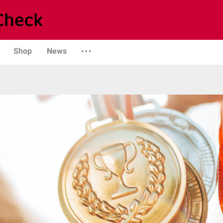
Shop
News