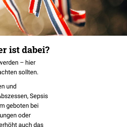
r ist dabei?
werden – hier
achten sollten.
en und
Abszessen, Sepsis
em geboten bei
ungen oder
 erhöht auch das