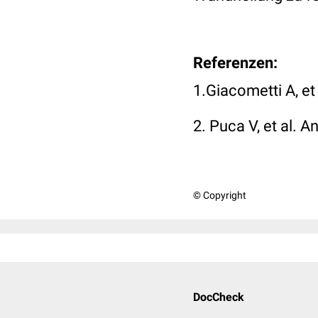
Referenzen:
1.Giacometti A, et
2. Puca V, et al. A
© Copyright
DocCheck