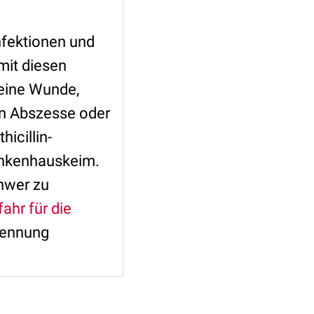
nfektionen und
mit diesen
 eine Wunde,
en Abszesse oder
icillin-
ankenhauskeim.
chwer zu
ahr für die
rkennung