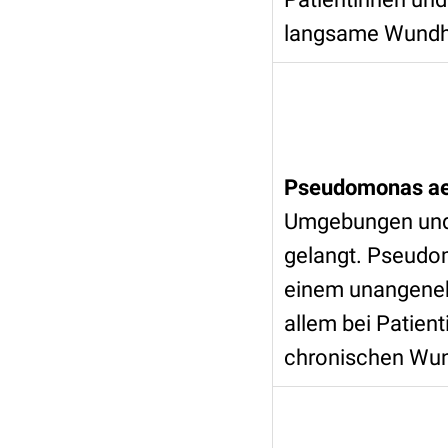
langsame Wundh
Pseudomonas ae
Umgebungen und 
gelangt. Pseudom
einem unangeneh
allem bei Patie
chronischen Wun