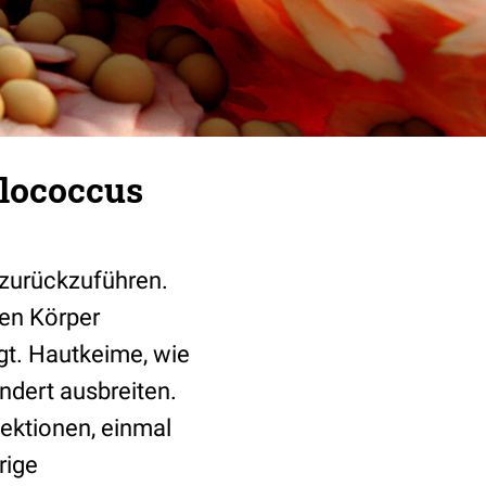
ylococcus
 zurückzuführen.
den Körper
gt. Hautkeime, wie
ndert ausbreiten.
fektionen, einmal
rige