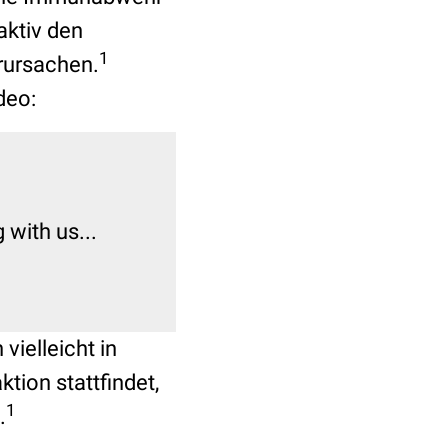
aktiv den
1
rursachen.
deo:
with us...
ielleicht in
tion stattfindet,
1
.