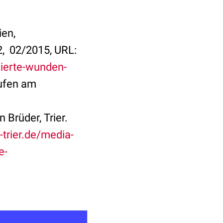
ien,
2, 02/2015, URL:
ierte-wunden-
rufen am
Brüder, Trier.
trier.de/media-
e-