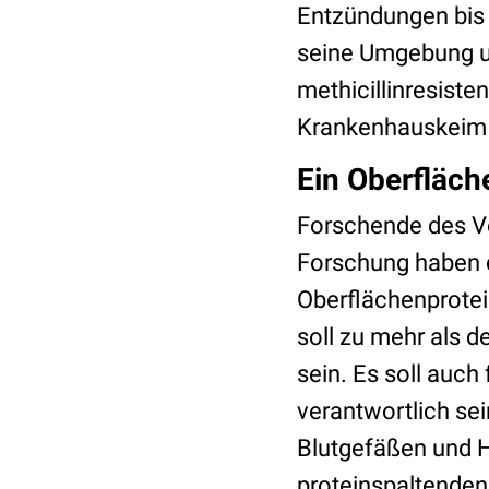
Entzündungen bis 
seine Umgebung u
methicillinresist
Krankenhauskeim 
Ein Oberfläch
Forschende des V
Forschung haben d
Oberflächenprotein
soll zu mehr als d
sein. Es soll auch
verantwortlich se
Blutgefäßen und H
proteinspaltende