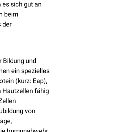
 es sich gut an
n beim
 der
 Bildung und
en ein spezielles
tein (kurz: Eap),
n Hautzellen fähig
Zellen
eubildung von
Lage,
 die Immunabwehr