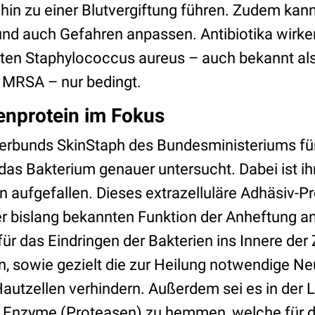
hin zu einer Blutvergiftung führen. Zudem kann
nd auch Gefahren anpassen. Antibiotika wirke
enten Staphylococcus aureus – auch bekannt als
MRSA – nur bedingt.
enprotein im Fokus
erbunds SkinStaph des Bundesministeriums für
as Bakterium genauer untersucht. Dabei ist ihn
 aufgefallen. Dieses extrazelluläre Adhäsiv-Pro
er bislang bekannten Funktion der Anheftung a
 für das Eindringen der Bakterien ins Innere der 
in, sowie gezielt die zur Heilung notwendige N
autzellen verhindern. Außerdem sei es in der 
n Enzyme (Proteasen) zu hemmen, welche für