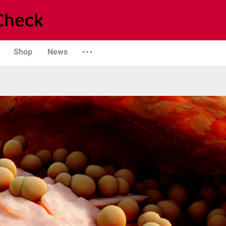
Shop
News