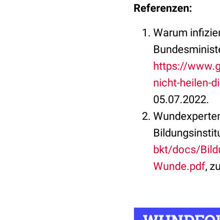
Referenzen:
Warum infizier
Bundesministe
https://www.
nicht-heilen-d
05.07.2022.
Wundexpertenk
Bildungsinstit
bkt/docs/Bil
Wunde.pdf
, z