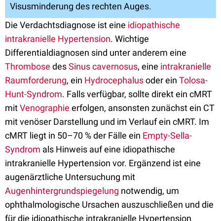
Visusminderung des rechten Auges.
Die Verdachtsdiagnose ist eine
idiopathische
intrakranielle Hypertension
. Wichtige
Differentialdiagnosen sind unter anderem eine
Thrombose
des
Sinus cavernosus
, eine
intrakranielle
Raumforderung
, ein
Hydrocephalus
oder ein
Tolosa-
Hunt-Syndrom
. Falls verfügbar, sollte direkt ein cMRT
mit
Venographie
erfolgen, ansonsten zunächst ein CT
mit venöser Darstellung und im Verlauf ein cMRT. Im
cMRT liegt in 50–70 % der Fälle ein
Empty-Sella-
Syndrom
als Hinweis auf eine idiopathische
intrakranielle Hypertension vor. Ergänzend ist eine
augenärztliche Untersuchung mit
Augenhintergrundspiegelung
notwendig, um
ophthalmologische Ursachen auszuschließen und die
für die idiopathische intrakranielle Hypertension