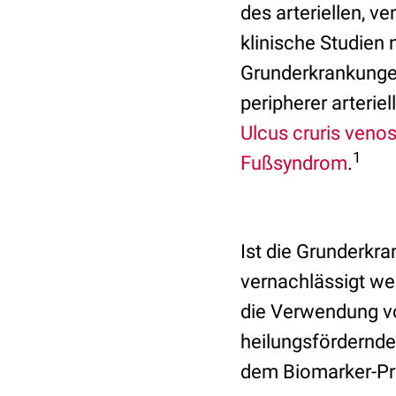
des arteriellen, 
klinische Studien 
Grunderkrankungen
peripherer arteri
Ulcus cruris ven
1
Fußsyndrom
.
Ist die Grunderkra
vernachlässigt we
die Verwendung 
heilungsfördernde
dem Biomarker-Prof