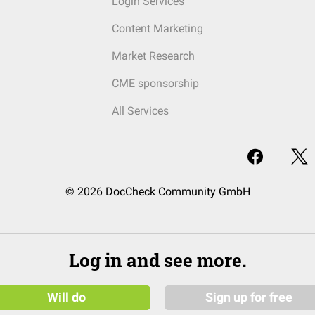
Login Services
Content Marketing
Market Research
CME sponsorship
All Services
© 2026 DocCheck Community GmbH
Log in and see more.
Will do
Sign up for free