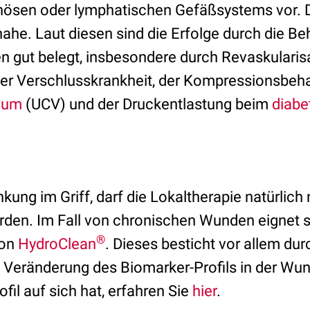
venösen oder lymphatischen Gefäßsystems vor. 
nahe. Laut diesen sind die Erfolge durch die B
 gut belegt, insbesondere durch Revaskularisa
eller Verschlusskrankheit, der Kompressionsbe
osum
(UCV) und der Druckentlastung beim
diabe
nkung im Griff, darf die Lokaltherapie natürlich 
rden. Im Fall von chronischen Wunden eignet s
®
von
HydroClean
. Dieses besticht vor allem dur
 Veränderung des Biomarker-Profils in der Wu
il auf sich hat, erfahren Sie
hier
.