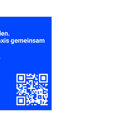
den.
raxis gemeinsam
r