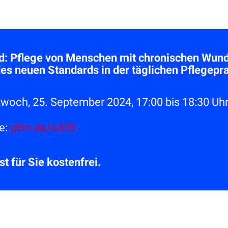
:
d: Pflege von Menschen mit chronischen Wun
es neuen Standards in der täglichen Pflegep
woch, 25. September 2024, 17:00 bis 18:30 Uh
e:
plhn.de/e335
t für Sie kostenfrei.