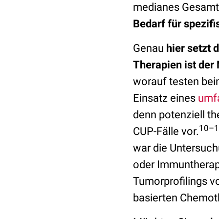
medianes Gesamtü
Bedarf für spezif
Genau
hier setzt
Therapien ist der
worauf testen be
Einsatz eines
umfa
denn potenziell th
10–1
CUP-Fälle vor.
war die Untersuchu
oder Immuntherap
Tumorprofilings 
basierten Chemot