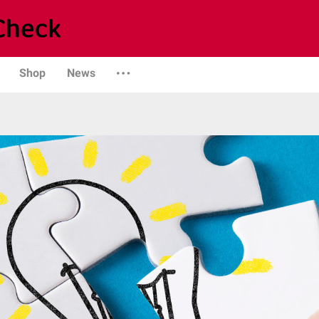
Shop
News