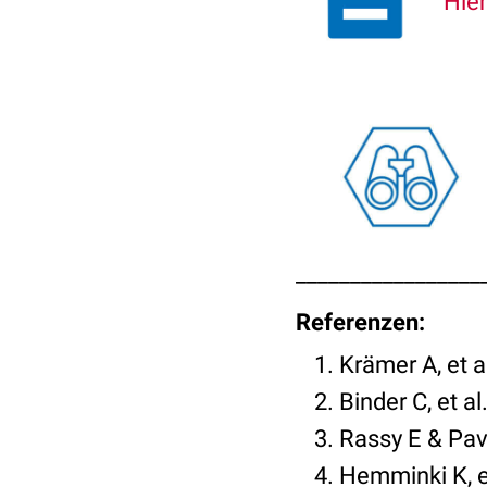
Hier
_________________
Referenzen:
Krämer A, et 
Binder C, et 
Rassy E & Pav
Hemminki K, e