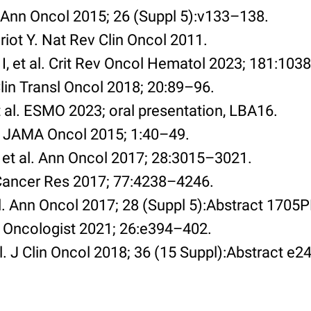
l. Ann Oncol 2015; 26 (Suppl 5):v133–138.
iot Y. Nat Rev Clin Oncol 2011.
 I, et al. Crit Rev Oncol Hematol 2023; 181:103
 Clin Transl Oncol 2018; 20:89–96.
t al. ESMO 2023; oral presentation, LBA16.
l. JAMA Oncol 2015; 1:40–49.
et al. Ann Oncol 2017; 28:3015–3021.
. Cancer Res 2017; 77:4238–4246.
al. Ann Oncol 2017; 28 (Suppl 5):Abstract 1705P
l. Oncologist 2021; 26:e394–402.
l. J Clin Oncol 2018; 36 (15 Suppl):Abstract e2