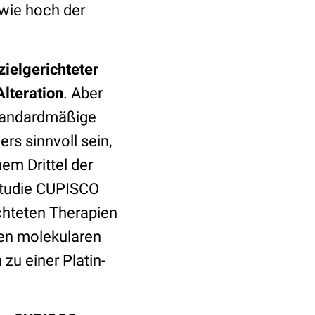
 wie hoch der
zielgerichteter
lteration
. Aber
tandardmäßige
rs sinnvoll sein,
em Drittel der
 Studie CUPISCO
ichteten Therapien
en molekularen
 zu einer Platin-