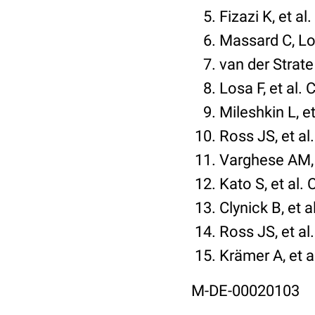
Fizazi K, et a
Massard C, Lor
van der Strate
Losa F, et al.
Mileshkin L, e
Ross JS, et a
Varghese AM, 
Kato S, et al
Clynick B, et 
Ross JS, et a
Krämer A, et a
M-DE-00020103