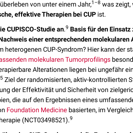
1–8
berleben von unter einem Jahr,
was zeigt,
ische, effektive Therapien bei CUP
ist.
9
 die CUPISCO-Studie an
.
Basis für den Einsatz 
 Nachweis einer entsprechenden molekularen A
im heterogenen CUP-Syndrom? Hier kann der s
ssenden molekularen Tumorprofilings
besonde
erapierbare Alterationen liegen bei ungefähr ein
5
Ziel der randomisierten, aktiv-kontrollierten
ng der Effektivität und Sicherheit von zielger
ien, die auf den Ergebnissen eines umfassend
von
Foundation Medicine
basierten, im Vergleich
9
herapie (NCT03498521).