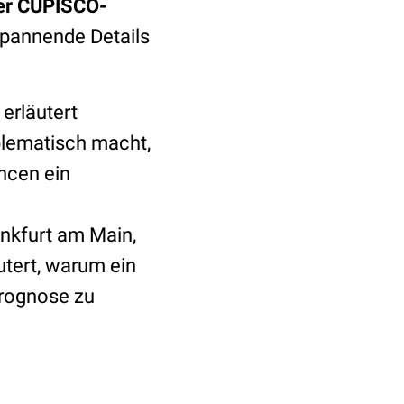
der CUPISCO-
spannende Details
 erläutert
blematisch macht,
ncen ein
nkfurt am Main,
utert, warum ein
Prognose zu