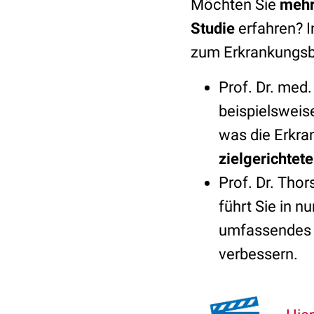
Möchten Sie
mehr
Studie
erfahren? I
zum Erkrankungsbi
Prof. Dr. med.
beispielsweis
was die Erkra
zielgerichtet
Prof. Dr. Tho
führt Sie in n
umfassendes T
verbessern.