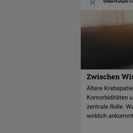
Onko+Future
ha
Zwischen Wir
Ältere Krebspatie
Komorbiditäten u
zentrale Rolle. Wa
wirklich ankommt