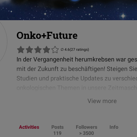
Onko+Future
(27 ratings)
In der Vergangenheit herumkrebsen war geste
mit der Zukunft zu beschäftigen! Steigen Sie
Studien und praktische Updates zu verschi
onkologischen Themen in unsere Zeitmasc
Entdecken Sie übersichtlich zusammengeste
View more
Informationen, Expertengespräche, Servicem
Reminder zu aktuellen Kongressen.
Die Zeit
Zukunft der Onkologie kann beginnen!
Activities
Posts
Followers
Info
119
> 3500