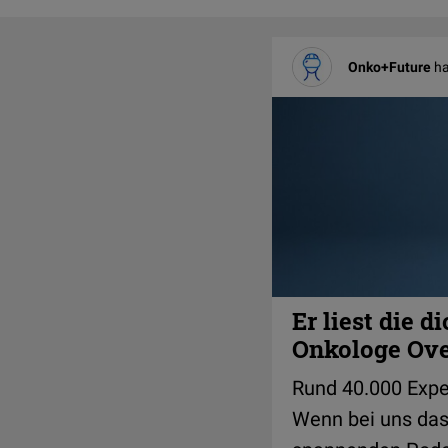
Onko+Future
ha
Er liest die d
Onkologe Over
Rund 40.000 Exper
Wenn bei uns das