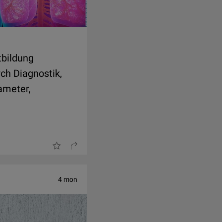
tbildung
ch Diagnostik,
ameter,
4 mon