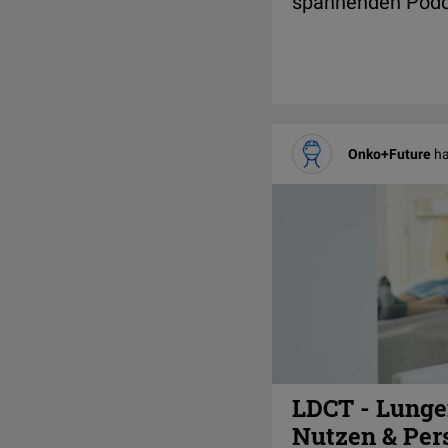
spannenden Podca
Onko+Future
ha
LDCT - Lungen
Nutzen & Pers