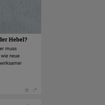
der Hebel?
her muss
, wie neue
g wirksamer