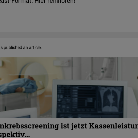
st-Format. Hier reinhören!
s published an article.
krebsscreening ist jetzt Kassenleistung
pektiv...