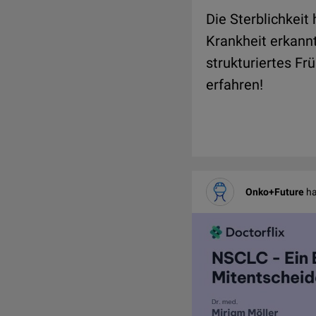
Die Sterblichkei
Krankheit erkannt
strukturiertes F
erfahren!
Onko+Future
ha