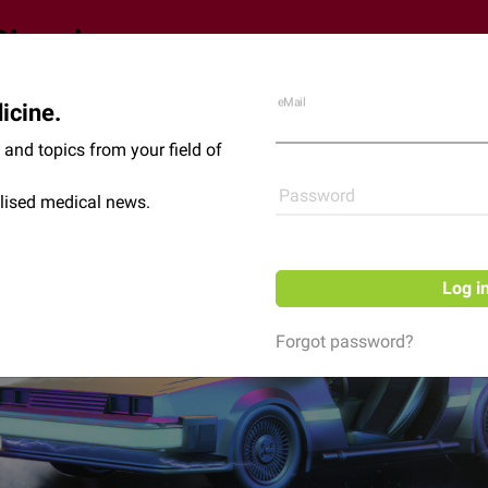
eMail
icine.
Shop
News
and topics from your field of
Password
lised medical news.
Log i
Forgot password?