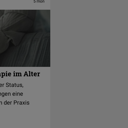
5 mon
pie im Alter
r Status,
ngen eine
n der Praxis