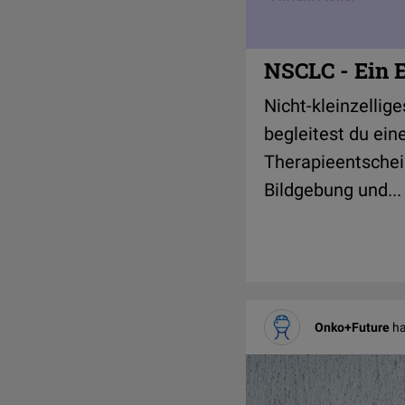
NSCLC - Ein E
Nicht-kleinzellig
begleitest du ein
Therapieentscheid
Bildgebung und...
Onko+Future
ha