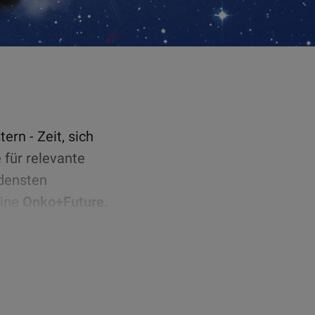
rn - Zeit, sich
 für relevante
edensten
hine
Onko+Future.
llte
aterialien und
reise in die