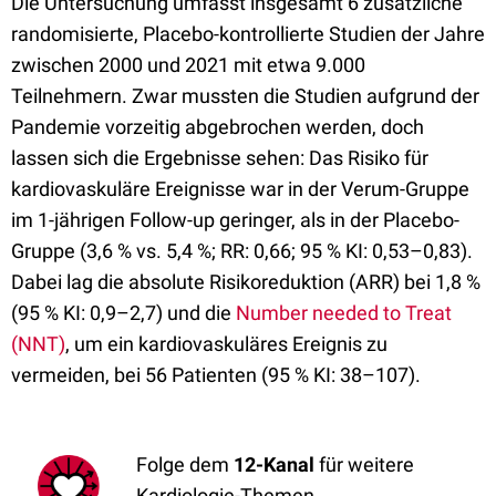
Die Untersuchung umfasst insgesamt 6 zusätzliche
randomisierte, Placebo-kontrollierte Studien der Jahre
zwischen 2000 und 2021 mit etwa 9.000
Teilnehmern. Zwar mussten die Studien aufgrund der
Pandemie vorzeitig abgebrochen werden, doch
lassen sich die Ergebnisse sehen: Das Risiko für
kardiovaskuläre Ereignisse war in der Verum-Gruppe
im 1-jährigen Follow-up geringer, als in der Placebo-
Gruppe (3,6 % vs. 5,4 %; RR: 0,66; 95 % KI: 0,53–0,83).
Dabei lag die absolute Risikoreduktion (ARR) bei 1,8 %
(95 % KI: 0,9–2,7) und die
Number needed to Treat
(NNT)
, um ein kardiovaskuläres Ereignis zu
vermeiden, bei 56 Patienten (95 % KI: 38–107).
Folge dem
12-Kanal
für weitere
Kardiologie-Themen.