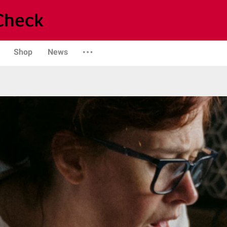
Shop
News