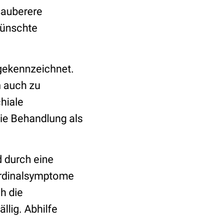
sauberere
wünschte
 gekennzeichnet.
 auch zu
hiale
die Behandlung als
 durch eine
ardinalsymptome
h die
llig. Abhilfe