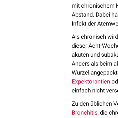
mit chronischem H
Abstand. Dabei ha
Infekt der Atemw
Als chronisch wir
dieser Acht-Woch
akuten und subaku
Anders als beim a
Wurzel angepackt,
Expektorantien
od
einfach nicht ver
Zu den üblichen V
Bronchitis
, die ch