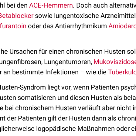
l bei den
ACE-Hemmern
. Doch auch alternati
Betablocker
sowie lungentoxische Arzneimittel
furantoin
oder das Antiarrhythmikum
Amiodar
che Ursachen für einen chronischen Husten sol
Lungenfibrosen, Lungentumoren,
Mukoviszidos
 an bestimmte Infektionen – wie die
Tuberkul
usten-Syndrom liegt vor, wenn Patienten psy
usten somatisieren und diesen Husten als bel
 bei chronischem Husten verläuft aber nicht i
t der Patienten gilt der Husten dann als chron
licherweise logopädische Maßnahmen oder e