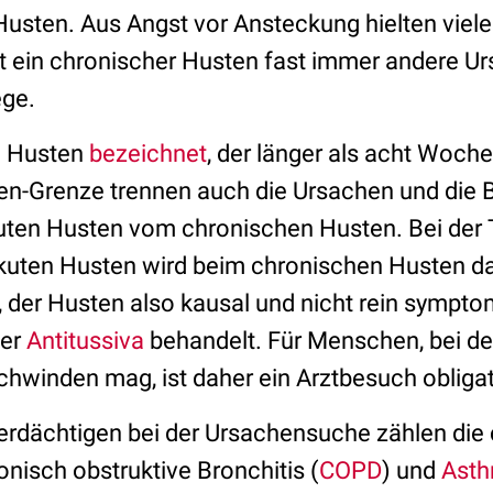
usten. Aus Angst vor Ansteckung hielten viele
t ein chronischer Husten fast immer andere Ur
ege.
d Husten
bezeichnet
, der länger als acht Woch
en-Grenze trennen auch die Ursachen und die
ten Husten vom chronischen Husten. Bei der Th
kuten Husten wird beim chronischen Husten da
 der Husten also kausal und nicht rein sympto
er
Antitussiva
behandelt. Für Menschen, bei d
schwinden mag, ist daher ein Arztbesuch obliga
erdächtigen bei der Ursachensuche zählen die
ronisch obstruktive Bronchitis (
COPD
) und
Asth