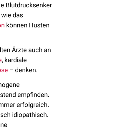
ve Blutdrucksenker
 wie das
on
können Husten
lten Ärzte auch an
e
, kardiale
ose
– denken.
chogene
astend empfinden.
mmer erfolgreich.
isch idiopathisch.
ine