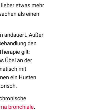
 lieber etwas mehr
sachen als einen
en andauert. Außer
 Behandlung den
erapie gilt:
s Übel an der
matisch mit
enen ein Husten
torisch.
 chronische
ma bronchiale
.