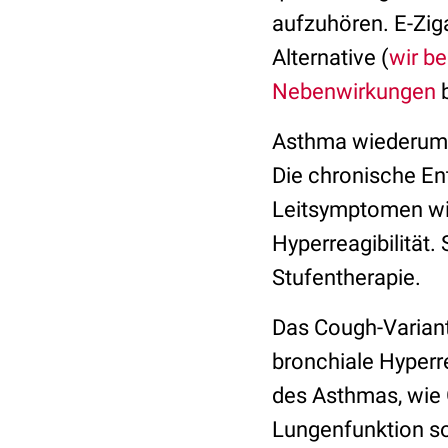
aufzuhören. E-Zig
Alternative (
wir be
Nebenwirkungen
b
Asthma wiederum i
Die chronische E
Leitsymptomen w
Hyperreagibilität
Stufentherapie.
Das Cough-Variant
bronchiale Hyperr
des Asthmas, wie 
Lungenfunktion sow