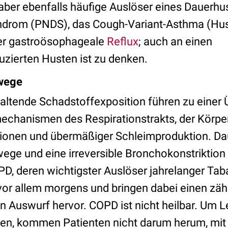
aber ebenfalls häufige Auslöser eines Dauerhu
yndrom (PNDS), das Cough-Variant-Asthma (Hus
der gastroösophageale
Reflux
; auch an einen
zierten Husten ist zu denken.
wege
ltende Schadstoffexposition führen zu einer 
echanismen des Respirationstrakts, der Körper
ionen und übermäßiger Schleimproduktion. Da
ge und eine irreversible Bronchokonstriktio
OPD, deren wichtigster Auslöser jahrelanger Ta
vor allem morgens und bringen dabei einen zäh
n Auswurf hervor. COPD ist nicht heilbar. Um L
nnen, kommen Patienten nicht darum herum, mi