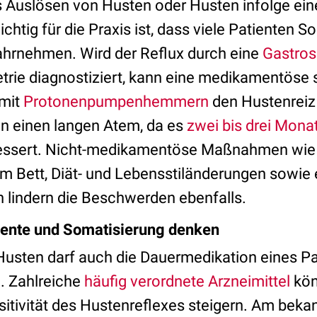
es Auslösen von Husten oder Husten infolge ein
htig für die Praxis ist, dass viele Patienten S
hrnehmen. Wird der Reflux durch eine
Gastros
trie diagnostiziert, kann eine medikamentös
mit
Protonenpumpenhemmern
den Hustenreiz 
n einen langen Atem, da es
zwei bis drei Mona
bessert. Nicht-medikamentöse Maßnahmen wie
 Bett, Diät- und Lebensstiländerungen sowie 
 lindern die Beschwerden ebenfalls.
ente und Somatisierung denken
usten darf auch die Dauermedikation eines Pa
. Zahlreiche
häufig verordnete Arzneimittel
kön
itivität des Hustenreflexes steigern. Am bekan