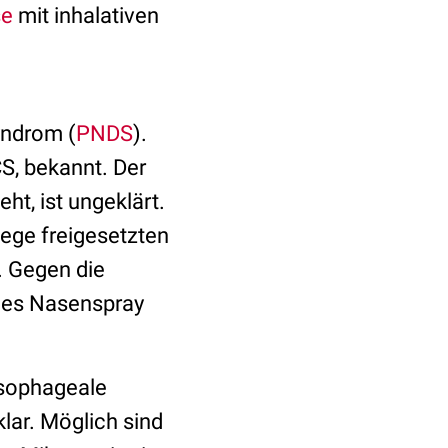
se
mit inhalativen
yndrom (
PNDS
).
S, bekannt. Der
t, ist ungeklärt.
ege freigesetzten
. Gegen die
iges Nasenspray
ösophageale
lar. Möglich sind