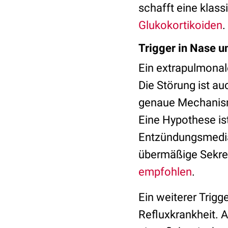
schafft eine klas
Glukokortikoiden
.
Trigger in Nase 
Ein extrapulmonal
Die Störung ist a
genaue Mechanismu
Eine Hypothese is
Entzündungsmediat
übermäßige Sekret
empfohlen
.
Ein weiterer Trigg
Refluxkrankheit. 