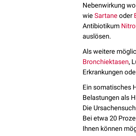
Nebenwirkung woh
wie
Sartane
oder
Antibiotikum
Nitro
auslösen.
Als weitere mögli
Bronchiektasen
, 
Erkrankungen oder
Ein somatisches H
Belastungen als H
Die Ursachensuche
Bei etwa 20 Prozen
Ihnen können mög