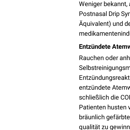
Weniger bekannt, 
Postnasal Drip S
Äquivalent) und 
medikamentenindu
Entzündete Atem
Rauchen oder anha
Selbstreinigungsm
Entzündungsreakt
entzündete Atemwe
schließlich die C
Patienten husten 
bräunlich gefärbte
qualität zu gewi