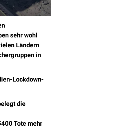
en
en sehr wohl
vielen Ländern
schergruppen in
udien-Lockdown-
elegt die
 5400 Tote mehr