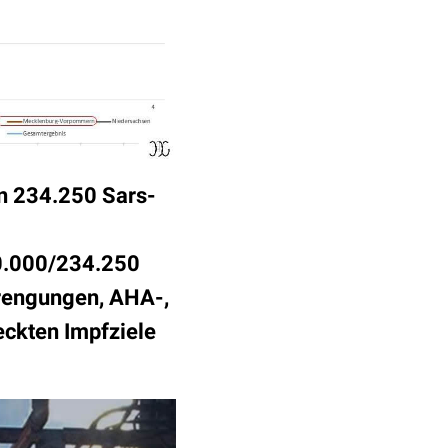
on 234.250 Sars-
00.000/234.250
trengungen, AHA-,
eckten Impfziele