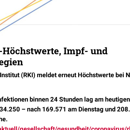
-Höchstwerte, Impf- und
egien
nstitut (RKI) meldet erneut Höchstwerte bei 
infektionen binnen 24 Stunden lag am heutige
234.250 – nach 169.571 am Dienstag und 208
he.
/aktuell/gesellschaft/gesundheit/coronavirus/