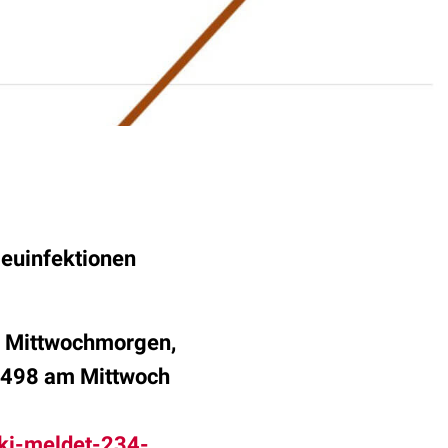
Neuinfektionen
n Mittwochmorgen,
.498 am Mittwoch
rki-meldet-234-