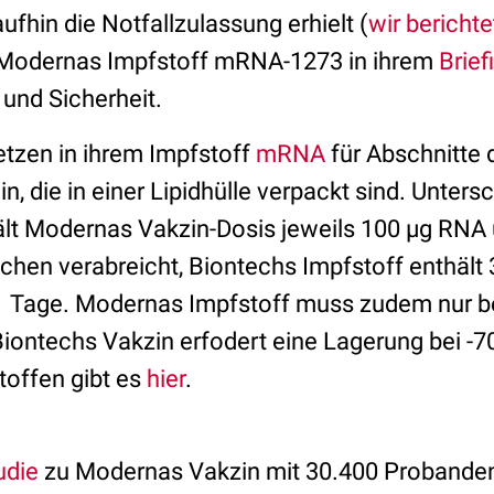
aufhin die Notfallzulassung erhielt (
wir bericht
 Modernas Impfstoff mRNA-1273 in ihrem
Brie
und Sicherheit.
etzen in ihrem Impfstoff
mRNA
für Abschnitte 
in, die in einer Lipidhülle verpackt sind. Unters
lt Modernas Vakzin-Dosis jeweils 100 µg RNA 
hen verabreicht, Biontechs Impfstoff enthält
21 Tage. Modernas Impfstoff muss zudem nur bei
iontechs Vakzin erfodert eine Lagerung bei -70
offen gibt es
hier
.
udie
zu Modernas Vakzin mit 30.400 Probanden