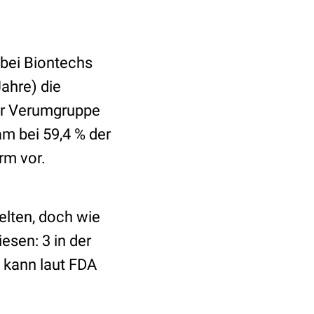
bei Biontechs
Jahre) die
der Verumgruppe
am bei 59,4 % der
Arm vor.
lten, doch wie
sen: 3 in der
 kann laut FDA