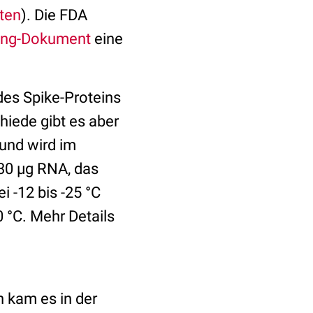
eten
). Die FDA
fing-Dokument
eine
des Spike-Proteins
chiede gibt es aber
und wird im
 30 µg RNA, das
 -12 bis -25 °C
 °C. Mehr Details
 kam es in der