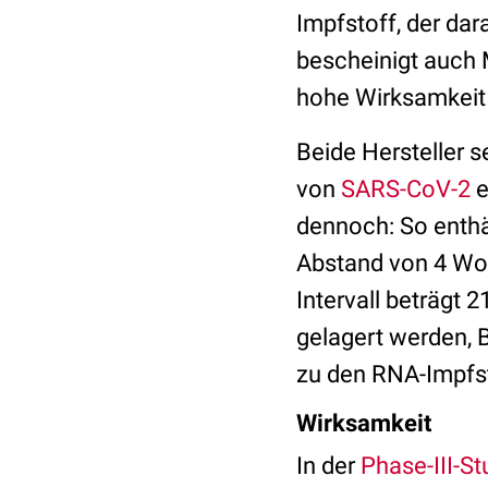
Impfstoff, der dar
bescheinigt auch
hohe Wirksamkeit 
Beide Hersteller s
von
SARS-CoV-2
e
dennoch: So enthä
Abstand von 4 Woc
Intervall beträgt 
gelagert werden, B
zu den RNA-Impfst
Wirksamkeit
In der
Phase-III-St