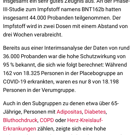
insgesamt ein sehr gutes Zeugnis aus. An der Phase-
III-Studie zum Impfstoff namens BNT162b hatten
insgesamt 44.000 Probanden teilgenommen. Der
Impfstoff wird in zwei Dosen mit einem Abstand von
drei Wochen verabreicht.
Bereits aus einer Interimsanalyse der Daten von rund
36.000 Probanden war die hohe Schutzwirkung von
95 % bekannt, die sich wie folgt berechnet: Während
162 von 18.325 Personen in der Placebogruppe an
COVID-19 erkrankten, waren es nur 8 von 18.198
Personen in der Verumgruppe.
Auch in den Subgruppen zu denen etwa über 65-
Jährige, Personen mit
Adipositas
,
Diabetes
,
Bluthochdruck
,
COPD
oder
Herz-Kreislauf-
Erkrankungen
zählen, zeigte sich eine hohe