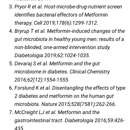
Pryor R et al. Host-microbe-drug-nutrient screen
identifies bacterial effectors of Metformin
therapy. Cell 2019;178(6):1299-1312.
Bryrup T et al. Metformin-induced changes of the
gut microbiota in healthy young men: results of a
non-blinded, one-armed intervention study.
Diabetologia 2019;62:1024-1035.
Devaraj S et al. Metformin and the gut
microbiome in diabetes. Clinical Chemistry
2016;62(12):1554-1555.
Forslund K et al. Disentangling the effects of type
2 diabetes and metformin on the human gut
microbiota. Nature 2015;528(7581):262-266.
McCreight LJ et al. Metformin and the
gastrointestinal tract. Diabetologia 2016;59:426-
435.