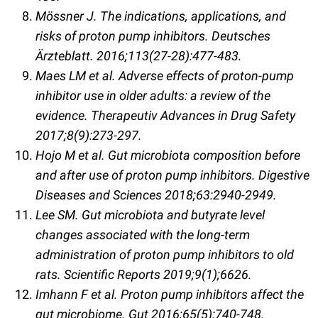
Mössner J. The indications, applications, and
risks of proton pump inhibitors. Deutsches
Ärzteblatt. 2016;113(27-28):477-483.
Maes LM et al. Adverse effects of proton-pump
inhibitor use in older adults: a review of the
evidence. Therapeutiv Advances in Drug Safety
2017;8(9):273-297.
Hojo M et al. Gut microbiota composition before
and after use of proton pump inhibitors. Digestive
Diseases and Sciences 2018;63:2940-2949.
Lee SM. Gut microbiota and butyrate level
changes associated with the long-term
administration of proton pump inhibitors to old
rats. Scientific Reports 2019;9(1);6626.
Imhann F et al. Proton pump inhibitors affect the
gut microbiome. Gut 2016;65(5):740-748.