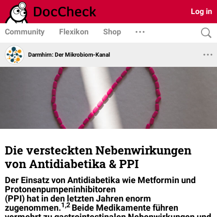
Log in
Community
Flexikon
Shop
Darmhirn: Der Mikrobiom-Kanal
Die versteckten Nebenwirkungen
von Antidiabetika & PPI
Der Einsatz von Antidiabetika wie Metformin und
Protonenpumpeninhibitoren
(PPI) hat in den letzten Jahren enorm
1,2
zugenommen.
Beide Medikamente führen
vermehrt zu gastrointestinalen Nebenwirkungen und