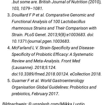
.but some are. British Journal of Nutrition (2010),
103, 1079–1081.
Douillard F P et al. Comparative Genomic and
Functional Analysis of 100 Lactobacillus
rhamnosus Strains and Their Comparison with
Strain. PLoS Genet. 2013;9(8):e1003683. doi:
10.1371/journal.pgen.1003683.
McFarland L V. Strain-Specificity and Disease-
Specificity of Probiotic Efficacy: A Systematic
Review and Meta-Analysis. Front Med
(Lausanne). 2018;5:124.
doi:10.3389/fmed.2018.00124. eCollection 2018.
Guarner F et al. World Gastroenterology
Organisation Global Guidelines: Probiotics and
prebiotics, February 2017.
Bildnachweis:
©
unsplash.com/
Miikka Luotio