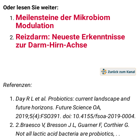
Oder lesen Sie weiter:
Meilensteine der Mikrobiom
Modulation
Reizdarm: Neueste Erkenntnisse
zur Darm-Hirn-Achse
Referenzen:
Day R L et al. Probiotics: current landscape and
future horizons. Future Science OA,
2019;5(4):FSO391. doi: 10.4155/fsoa-2019-0004.
2.Braesco V, Bresson J L, Guarner F, Corthier G.
Not all lactic acid bacteria are probiotics, . .