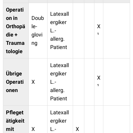
Operati
Latexall
on in
Doub
ergiker
Orthopä
le-
X
L.-
die +
glovi
¹
allerg.
Trauma
ng
Patient
tologie
Latexall
Übrige
ergiker
X
Operati
X
L.-
¹
onen
allerg.
Patient
Pfleget
Latexall
ätigkeit
ergiker
mit
X
L.-
X