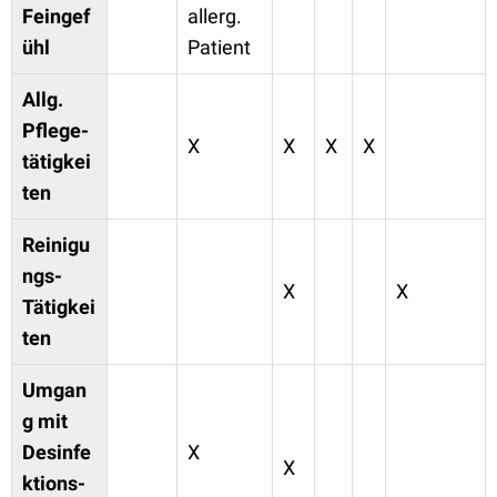
Feingef
allerg.
ühl
Patient
Allg.
Pflege-
X
X
X
X
tätigkei
ten
Reinigu
ngs-
X
X
Tätigkei
ten
Umgan
g mit
Desinfe
X
X
ktions-