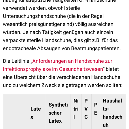
verwendet werden, obwohl sterile
Untersuchungshandschuhe (die in der Regel
wesentlich preisgünstiger sind) völlig ausreichen
würden. Je nach Tätigkeit genügen auch einzeln
verpackte sterile Handschuhe, dies gilt z.B. für das
endotracheale Absaugen von Beatmungspatienten.
Die Leitlinie „
Anforderungen an Handschuhe zur
Infektionsprophylaxe im Gesundheitswesen
“ bietet
eine Übersicht über die verschiedenen Handschuhe
und zu welchem Zweck sie getragen werden sollten:
Ni
P
Haushal
Syntheti
P
Late
tri
V
ts-
scher
E
x
l
C
handsch
Latex
uh