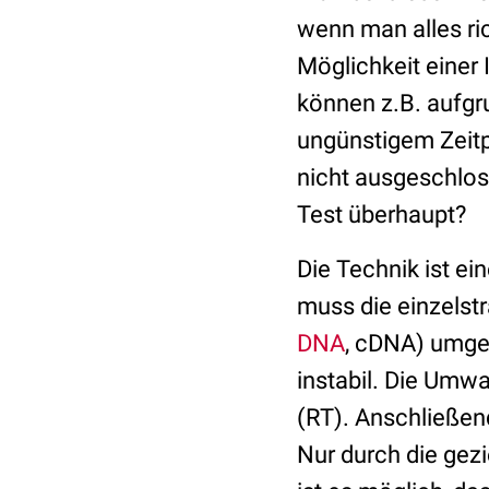
wenn man alles ri
Möglichkeit einer 
können z.B. aufg
ungünstigem Zeit
nicht ausgeschlo
Test überhaupt?
Die Technik ist e
muss die einzelstr
DNA
, cDNA) umge
instabil. Die Umw
(RT). Anschließend
Nur durch die gez