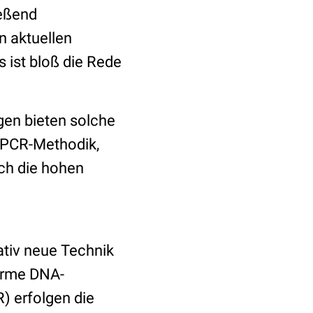
ießend
en aktuellen
 ist bloß die Rede
gen bieten solche
r PCR-Methodik,
ich die hohen
ativ neue Technik
herme DNA-
) erfolgen die