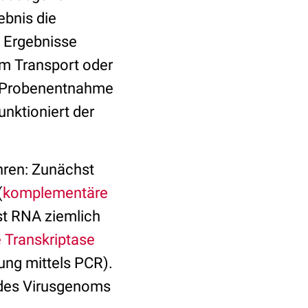
ebnis die
e Ergebnisse
m Transport oder
r Probenentnahme
nktioniert der
hren: Zunächst
(
komplementäre
t RNA ziemlich
 Transkriptase
rung mittels PCR).
 des Virusgenoms