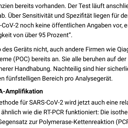
zien bereits vorhanden. Der Test läuft anschl
b. Über Sensitivität und Spezifität liegen für d
CoV-2 noch keine öffentlichen Angaben vor, es
keit von über 95 Prozent“.
p des Geräts nicht, auch andere Firmen wie Qia
teme (POC) bereits an. Sie alle beruhen auf de
herer Handhabung. Nachteilig sind hier sicherl
n fünfstelligen Bereich pro Analysegerät.
A-Amplifikation
ethode für SARS-CoV-2 wird jetzt auch eine rel
 ähnlich wie die RT-PCR funktioniert: Die isot
 Gegensatz zur Polymerase-Kettenreaktion (PCR