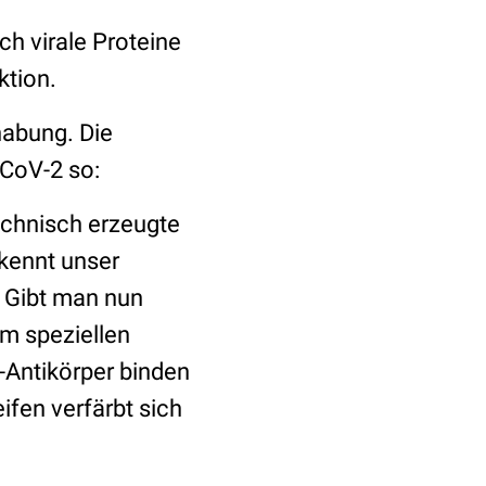
h virale Proteine
ktion.
habung. Die
-CoV-2 so:
technisch erzeugte
rkennt unser
 Gibt man nun
em speziellen
G-Antikörper binden
ifen verfärbt sich