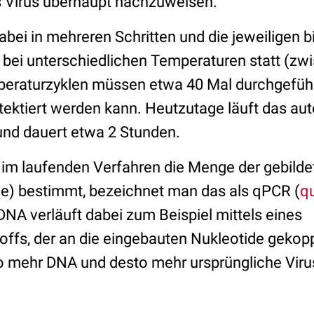
as Virus überhaupt nachzuweisen.
dabei in mehreren Schritten und die jeweiligen
 bei unterschiedlichen Temperaturen statt (zw
peraturzyklen müssen etwa 40 Mal durchgefüh
ktiert werden kann. Heutzutage läuft das au
und dauert etwa 2 Stunden.
s im laufenden Verfahren die Menge der gebild
me) bestimmt, bezeichnet man das als qPCR (
q
DNA verläuft dabei zum Beispiel mittels eines
ffs, der an die eingebauten Nukleotide gekopp
o mehr DNA und desto mehr ursprüngliche Virus