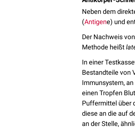
Neben dem direkte
(
Antigen
e) und e
Der Nachweis von 
Methode heißt
l
at
In einer Testkasse
Bestandteile von 
Immunsystem, an d
einen Tropfen Blu
Puffermittel über 
diese an die auf d
an der Stelle, ähn