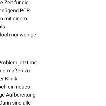
 Zeit für die
genügend PCR-
n mit einem
als
doch nur wenige
roblem jetzt mit
R dermaßen zu
r Klinik
sch ein neues
ige Aufbereitung
arin sind alle