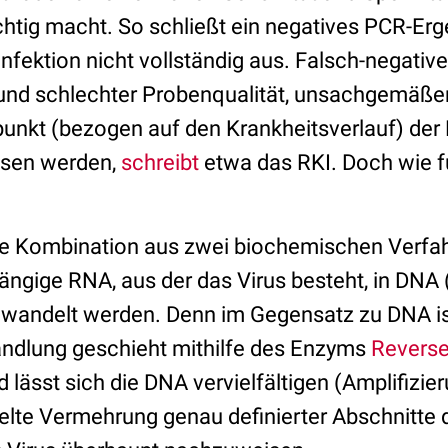
chtig macht. So schließt ein negatives PCR-Erg
Infektion nicht vollständig aus. Falsch-negativ
rund schlechter Probenqualität, unsachgemäße
punkt (bezogen auf den Krankheitsverlauf) de
ssen werden,
schreibt
etwa das RKI. Doch wie fu
ine Kombination aus zwei biochemischen Verfa
ängige RNA, aus der das Virus besteht, in DNA 
wandelt werden. Denn im Gegensatz zu DNA is
andlung geschieht mithilfe des Enzyms
Reverse
 lässt sich die DNA vervielfältigen (Amplifizie
ielte Vermehrung genau definierter Abschnitte