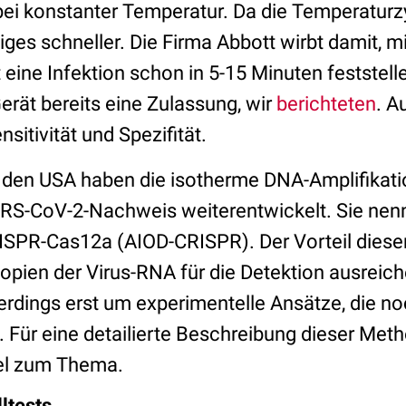
ei konstanter Temperatur. Da die Temperaturz
niges schneller. Die Firma Abbott wirbt damit, mi
eine Infektion schon in 5-15 Minuten feststell
erät bereits eine Zulassung, wir
berichteten
. A
sitivität und Spezifität.
 den USA haben die isotherme DNA-Amplifikatio
ARS-CoV-2-Nachweis weiterentwickelt. Sie nen
RISPR-Cas12a (AIOD-CRISPR). Der Vorteil dieser
opien der Virus-RNA für die Detektion ausreich
lerdings erst um experimentelle Ansätze, die n
 Für eine detailierte Beschreibung dieser Met
kel zum Thema.
ltests