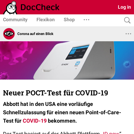
Log in
Community
Flexikon
Shop
Corona auf einen Blick
Neuer POCT-Test für COVID-19
Abbott hat in den USA eine vorläufige
Schnellzulassung für einen neuen Point-of-Care-
Test für
COVID-19
bekommen.
Der Test basiert auf der Abbott-Plattform „
ID now
“