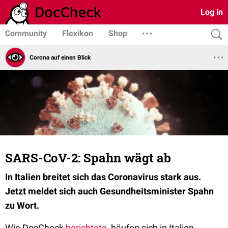
Log in
Community
Flexikon
Shop
Corona auf einen Blick
SARS-CoV-2: Spahn wägt ab
In Italien breitet sich das Coronavirus stark aus.
Jetzt meldet sich auch Gesundheitsminister Spahn
zu Wort.
Wie DocCheck
berichtete
, häufen sich in Italien