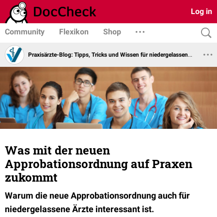
Log in
Community
Flexikon
Shop
Praxisärzte-Blog: Tipps, Tricks und Wissen für niedergelassene Ärzte vom Virchowbund
Was mit der neuen
Approbationsordnung auf Praxen
zukommt
W
arum die neue Approbationsordnung auch für
niedergelassene Ärzte interessant ist.