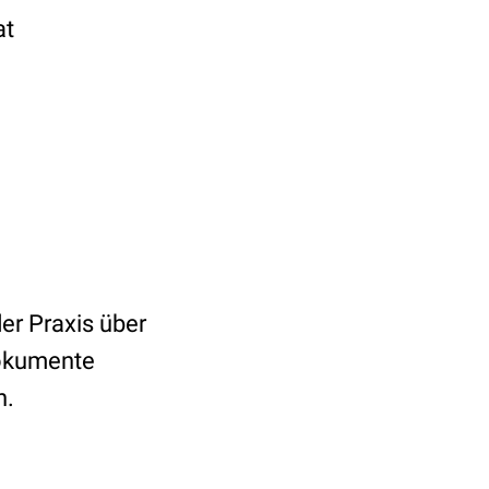
at
er Praxis über
Dokumente
n.