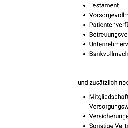
Testament
Vorsorgevoll
Patientenver
Betreuungsve
Unternehmerv
Bankvollmacht
und zusätzlich no
Mitgliedschaf
Versorgungsw
Versicherunge
Sonstige Vert