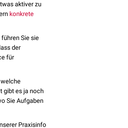
etwas aktiver zu
dern
konkrete
führen Sie sie
dass der
ce für
, welche
 gibt es ja noch
wo Sie Aufgaben
nserer Praxisinfo