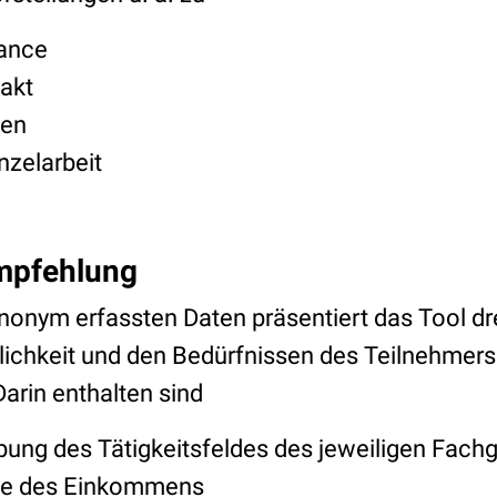
lance
akt
cen
nzelarbeit
pfehlung
anonym erfassten Daten präsentiert das Tool d
nlichkeit und den Bedürfnissen des Teilnehmer
arin enthalten sind
bung des Tätigkeitsfeldes des jeweiligen Fach
he des Einkommens