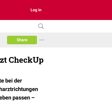
Log in
Share
rzt CheckUp
e bei der
charztrichtungen
ieben passen –