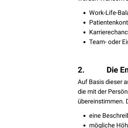
Work-Life-Ba
Patientenkont
Karrierechan
Team- oder Ei
2. Die Em
Auf Basis dieser 
die mit der Persö
übereinstimmen. D
eine Beschrei
mögliche Hö