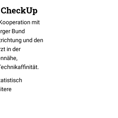
t CheckUp
 Kooperation mit
rger Bund
trichtung und den
zt in der
ennähe,
chnikaffinität.
atistisch
itere