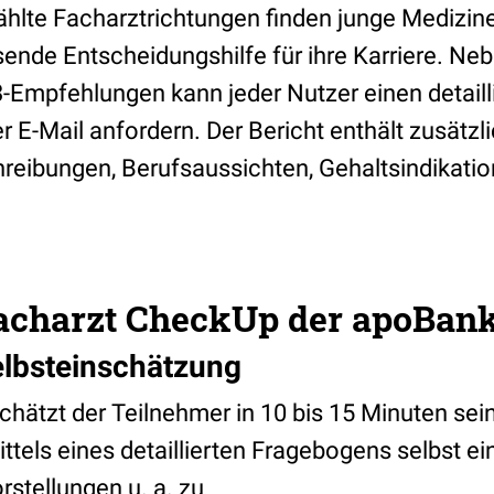
ählte Facharztrichtungen finden junge Medizin
ende Entscheidungshilfe für ihre Karriere. Neb
-Empfehlungen kann jeder Nutzer einen detaill
r E-Mail anfordern. Der Bericht enthält zusätz
hreibungen, Berufsaussichten, Gehaltsindikati
 Facharzt CheckUp der apoBan
steinschätzung
schätzt der Teilnehmer in 10 bis 15 Minuten se
tels eines detaillierten Fragebogens selbst ei
tellungen u. a. zu