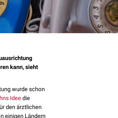
euausrichtung
ren kann, sieht
htung wurde schon
hns Idee
die
r den ärztlichen
In einigen Ländern