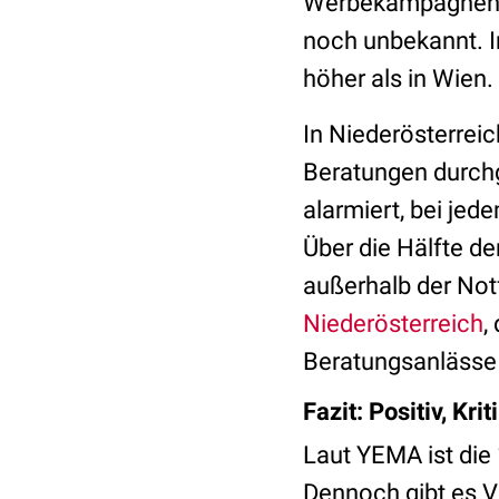
Werbekampagnen, u
noch unbekannt. I
höher als in Wien.
In Niederösterrei
Beratungen durchg
alarmiert, bei jed
Über die Hälfte de
außerhalb der Not
Niederösterreich
,
Beratungsanlässe
Fazit: Positiv, Kr
Laut YEMA ist die
Dennoch gibt es V