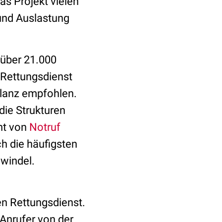
s Projekt vielen
 und Auslastung
 über 21.000
 Rettungsdienst
ulanz empfohlen.
die Strukturen
ht von
Notruf
ch die häufigsten
windel.
en Rettungsdienst.
Anrufer von der