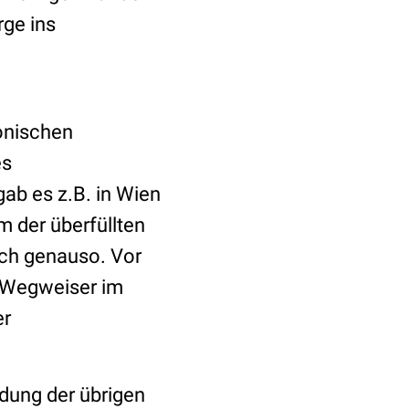
rge ins
fonischen
es
gab es z.B. in Wien
m der überfüllten
ich genauso. Vor
 „Wegweiser im
er
ndung der übrigen