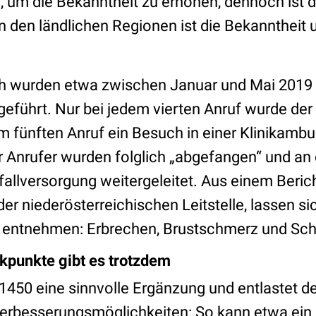
m die Bekanntheit zu erhöhen, dennoch ist da
n den ländlichen Regionen ist die Bekanntheit
ch wurden etwa zwischen Januar und Mai 2019
eführt. Nur bei jedem vierten Anruf wurde der
em fünften Anruf ein Besuch in einer Klinikamb
r Anrufer wurden folglich „abgefangen“ und an 
fallversorgung weitergeleitet. Aus einem Beric
 der niederösterreichischen Leitstelle, lassen si
 entnehmen: Erbrechen, Brustschmerz und Sch
itikpunkte gibt es trotzdem
 1450 eine sinnvolle Ergänzung und entlastet d
erbesserungsmöglichkeiten: So kann etwa ein 