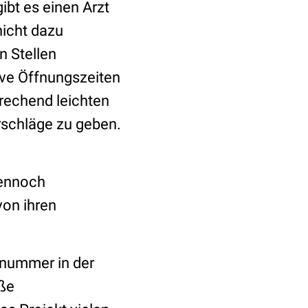
bt es einen Arzt
nicht dazu
en Stellen
ive Öffnungszeiten
prechend leichten
schläge zu geben.
 dennoch
von ihren
snummer in der
oße