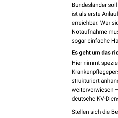
Bundesländer soll
ist als erste Anla
erreichbar. Wer si
Notaufnahme muss
sogar einfache H
Es geht um das ri
Hier nimmt spezie
Krankenpflegepers
strukturiert anha
weiterverwiesen –
deutsche KV-Dien
Stellen sich die B