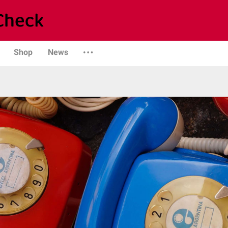
Shop
News