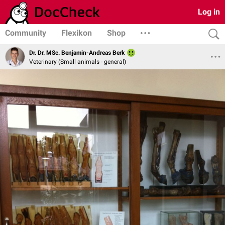
Log in
Community
Flexikon
Shop
Dr. Dr. MSc. Benjamin-Andreas Berk
Veterinary (Small animals - general)