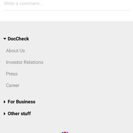
Write a comment...
DocCheck
About Us
Investor Relations
Press
Career
For Business
Other stuff