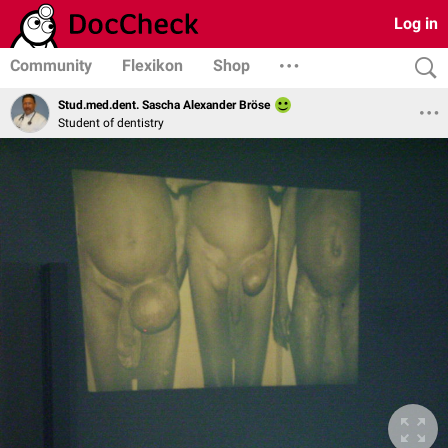
Log in
Community
Flexikon
Shop
Stud.med.dent. Sascha Alexander Bröse
Student of dentistry