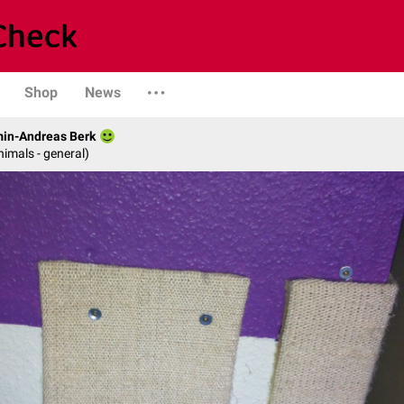
Shop
News
min-Andreas Berk
nimals - general)