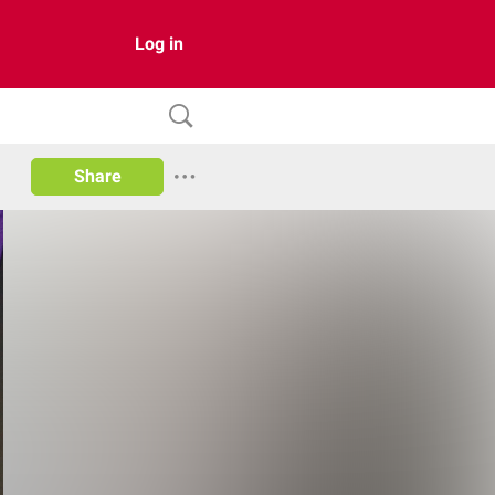
Log in
Share