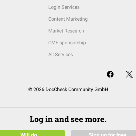
Login Services
Content Marketing
Market Research
CME sponsorship
All Services
© 2026 DocCheck Community GmbH
Log in and see more.
Will do
Sign up for free