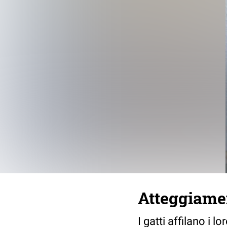
Atteggiamen
I gatti affilano i 